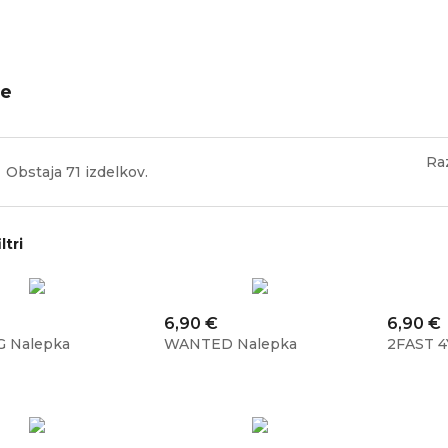
e
Ra
Obstaja 71 izdelkov.
ltri
Cena
Cena
6,90 €
6,90 €
G Nalepka
WANTED Nalepka
2FAST 4