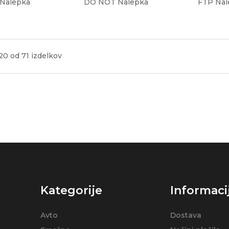
Nalepka
DO NOT Nalepka
FTP Nal
20 od 71 izdelkov
Kategorije
Informaci
Avto
Dostava