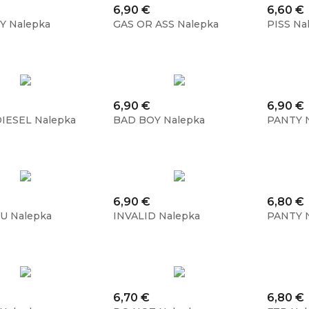
Cena
Cena
6,90 €
6,60 €
Y Nalepka
GAS OR ASS Nalepka
PISS Na
Cena
Cena
6,90 €
6,90 €
IESEL Nalepka
BAD BOY Nalepka
PANTY 
Cena
Cena
6,90 €
6,80 €
U Nalepka
INVALID Nalepka
PANTY 
Cena
Cena
6,70 €
6,80 €