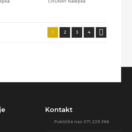
epka
CHUNKY Nalepka

1
2
3
4
je
Kontakt
Pokličite nas 071 229 366