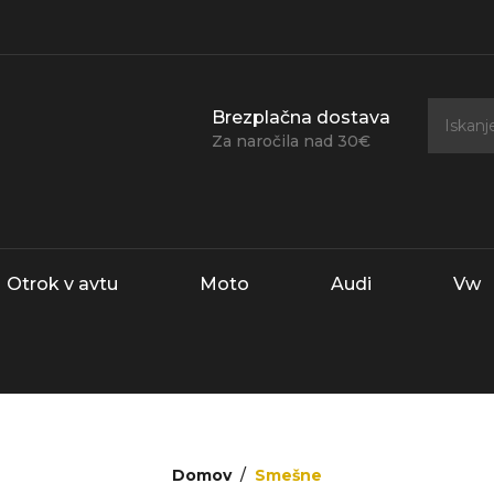
Brezplačna dostava
Za naročila nad 30€
Otrok v avtu
Moto
Audi
Vw
Domov
Smešne