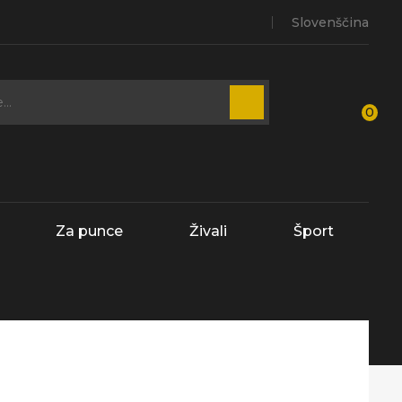
Slovenščina
0
Za punce
Živali
Šport