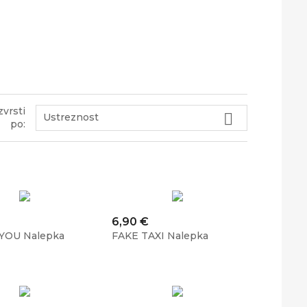
zvrsti

Ustreznost
po:
Cena
6,90 €
YOU Nalepka
FAKE TAXI Nalepka