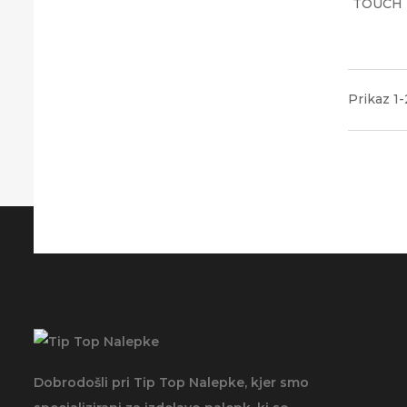
TOUCH 
Prikaz 1-
Dobrodošli pri Tip Top Nalepke, kjer smo