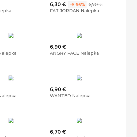
Cena
Običajna
6,30 €
−5,66%
6,70 €
cena
lepka
FAT JORDAN Nalepka
Cena
6,90 €
Nalepka
ANGRY FACE Nalepka
Cena
6,90 €
Nalepka
WANTED Nalepka
Cena
6,70 €