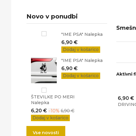
Novo v ponudbi
Smešn
"IME PSA" Nalepka
Cena
6,90 €
Dodaj v košarico
"IME PSA" Nalepka
Cena
6,90 €
Aktivni fi
Dodaj v košarico
ŠTEVILKE PO MERI
Cena
6,90 €
Nalepka
DRIVIN
Cena
Običajna
6,20 €
−10%
6,90 €
cena
Dodaj v košarico
Vse novosti