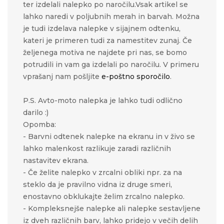
ter izdelali nalepko po naročilu.Vsak artikel se
lahko naredi v poljubnih merah in barvah. Možna
je tudi izdelava nalepke v sijajnem odtenku,
kateri je primeren tudi za namestitev zunaj. Če
željenega motiva ne najdete pri nas, se bomo
potrudili in vam ga izdelali po naročilu. V primeru
vprašanj nam pošljite
e-poštno sporočilo
.
P.S. Avto-moto nalepka je lahko tudi odlično
darilo :)
Opomba:
- Barvni odtenek nalepke na ekranu in v živo se
lahko malenkost razlikuje zaradi različnih
nastavitev ekrana.
- Če želite nalepko v zrcalni obliki npr. za na
steklo da je pravilno vidna iz druge smeri,
enostavno obklukajte želim zrcalno nalepko.
- Kompleksnejše nalepke ali nalepke sestavljene
iz dveh različnih barv, lahko pridejo v večih delih