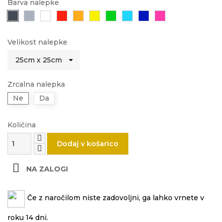
Barva nalepke
Črna
Siva
Bela
Rdeča
Oranžna
Rumena
Zelena
Svetlo
Modra
Roza
modra
Velikost nalepke
Zrcalna nalepka
Ne
Da
Količina
Dodaj v košarico

NA ZALOGI
Če z naročilom niste zadovoljni, ga lahko vrnete v
roku 14 dni.