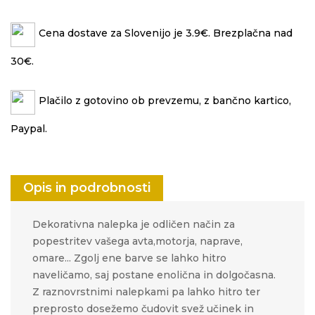
Cena dostave za Slovenijo je 3.9€. Brezplačna nad
30€.
Plačilo z gotovino ob prevzemu, z bančno kartico,
Paypal.
Opis in podrobnosti
Dekorativna nalepka je odličen način za
popestritev vašega avta,motorja, naprave,
omare... Zgolj ene barve se lahko hitro
naveličamo, saj postane enolična in dolgočasna.
Z raznovrstnimi nalepkami pa lahko hitro ter
preprosto
dosežemo čudovit svež učinek in