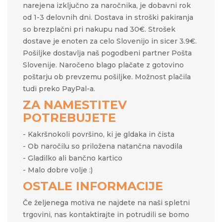
narejena izključno za naročnika, je dobavni rok
od 1-3 delovnih dni. Dostava in stroški pakiranja
so brezplačni pri nakupu nad 30€. Strošek
dostave je enoten za celo Slovenijo in sicer 3.9€.
Pošiljke dostavlja naš pogodbeni partner Pošta
Slovenije. Naročeno blago plačate z gotovino
poštarju ob prevzemu pošiljke. Možnost plačila
tudi preko PayPal-a.
ZA NAMESTITEV
POTREBUJETE
- Kakršnokoli površino, ki je gldaka in čista
- Ob naročilu so priložena natančna navodila
- Gladilko ali bančno kartico
- Malo dobre volje :)
OSTALE INFORMACIJE
Če željenega motiva ne najdete na naši spletni
trgovini, nas kontaktirajte in potrudili se bomo