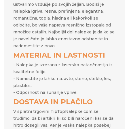
ustvarimo vzdušje po svojih željah.​​ Bodisi je
nalepka igriva, resna, prefinjena, elegantna,
romantična, topla, hladna ali kakorkoli se
odločite, bo vaša naprava resnično izstopala od
množice ostalih. Najboljši del nalepke je,da ko se
je naveličate jo lahko enostavno odstranite in
nadomestite z novo.
MATERIAL IN LASTNOSTI
- Nalepka je izrezana z lasersko natančnostjo iz
kvalitetne folije.
- Namestite jo lahko na: avto, steno, steklo, les,
plastika...
- Odpornost na zunanje vplive.
DOSTAVA IN PLAČILO
V spletni trgovini TipTopNalepke.com se
trudimo, da bi artikli, ki so bili naročeni kar se da
hitro dosegli vas. Ker je vsaka nalepka posebej