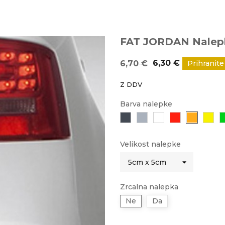
FAT JORDAN Nalep
6,30 €
6,70 €
Prihranite
Z DDV
Barva nalepke
Črna
Siva
Bela
Rdeča
Oranžn
Ru
Velikost nalepke
Zrcalna nalepka
Ne
Da