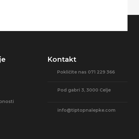
je
Kontakt
Pokličite nas 071 229 366
Pod gabri 3, 3000 Celje
bnosti
info@tiptopnalepke.com