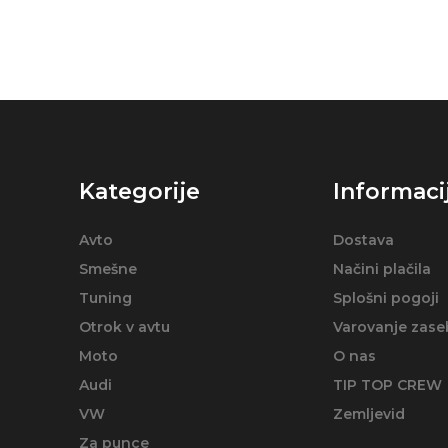
Kategorije
Informaci
Avto
Dostava
Smešne
Načini plačila
Tuning
Splošni pogoji
Otrok v avtu
Varovanje zase
Moto
O nas
Audi
TIP TOP CREW
VW
Zemljevid
Za punce