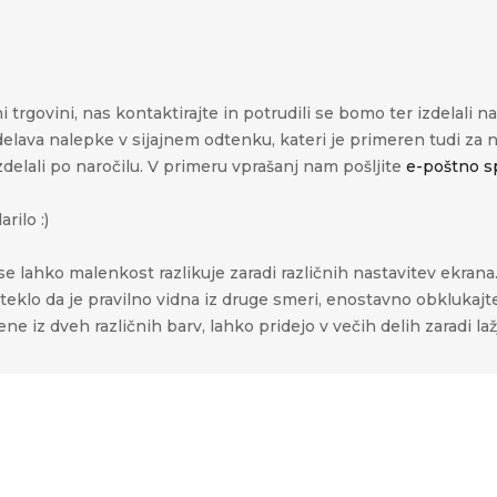
 trgovini, nas kontaktirajte in potrudili se bomo ter izdelali n
delava nalepke v sijajnem odtenku, kateri je primeren tudi za
zdelali po naročilu. V primeru vprašanj nam pošljite
e-poštno s
rilo :)
e lahko malenkost razlikuje zaradi različnih nastavitev ekrana
a steklo da je pravilno vidna iz druge smeri, enostavno obkluka
e iz dveh različnih barv, lahko pridejo v večih delih zaradi la