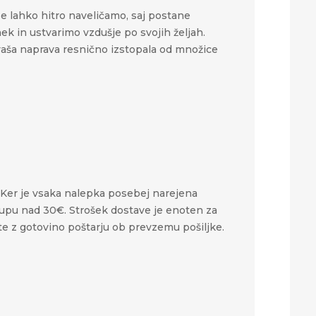
se lahko hitro naveličamo, saj postane
 in ustvarimo vzdušje po svojih željah.​​
o vaša naprava resnično izstopala od množice
s. Ker je vsaka nalepka posebej narejena
akupu nad 30€. Strošek dostave je enoten za
ate z gotovino poštarju ob prevzemu pošiljke.