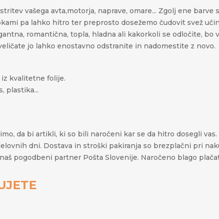
tritev vašega avta,motorja, naprave, omare... Zgolj ene barve 
pkami pa lahko hitro ter preprosto
dosežemo čudovit svež učinek
legantna, romantična, topla, hladna ali kakorkoli se odločite, b
naveličate jo lahko enostavno odstranite in nadomestite z novo.
z kvalitetne folije.
 plastika...
o, da bi artikli, ki so bili naročeni kar se da hitro dosegli va
 delovnih dni. Dostava in stroški pakiranja so brezplačni pri n
lja naš pogodbeni partner Pošta Slovenije. Naročeno blago plač
UJETE