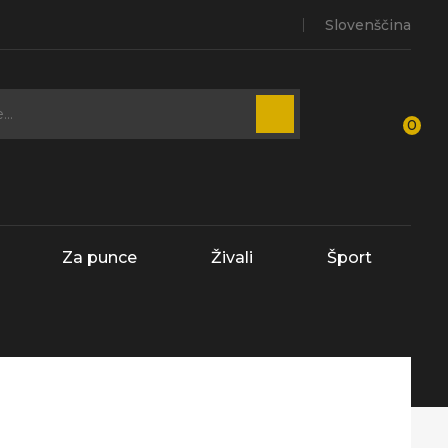
Slovenščina
0
Za punce
Živali
Šport