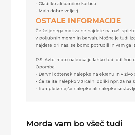
- Gladilko ali bančno kartico
- Malo dobre volje :)
OSTALE INFORMACIJE
Če željenega motiva ne najdete na naši spletni
v poljubnih merah in barvah. Možna je tudi iz
najdete pri nas, se bomo potrudili in vam ga i
P.S. Avto-moto nalepka je lahko tudi odlično da
Opomba:
- Barvni odtenek nalepke na ekranu in v živo s
- Če želite nalepko v zrcalni obliki npr. za n
- Kompleksnejše nalepke ali nalepke sestavljen
Morda vam bo všeč tudi