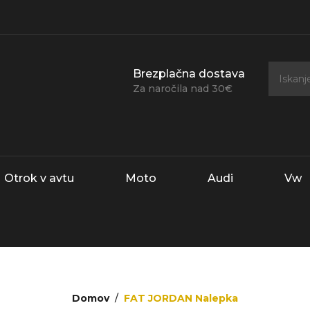
Brezplačna dostava
Za naročila nad 30€
Otrok v avtu
Moto
Audi
Vw
Domov
FAT JORDAN Nalepka