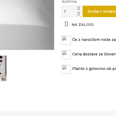
Količina
Dodaj v košari

NA ZALOGI
Če z naročilom niste zad
Cena dostave za Sloven
Plačilo z gotovino ob p