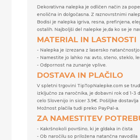
Dekorativna nalepka je odličen način za popes
enolična in dolgočasna. Z raznovrstnimi nale
Bodisi je nalepka igriva, resna, prefinjena, e
ostalih. Najboljši del nalepke je,da ko se je 
MATERIAL IN LASTNOSTI
- Nalepka je izrezana z lasersko natančnostjo i
- Namestite jo lahko na: avto, steno, steklo, les,
- Odpornost na zunanje vplive.
DOSTAVA IN PLAČILO
V spletni trgovini TipTopNalepke.com se trudim
izključno za naročnika, je dobavni rok od 1-3
celo Slovenijo in sicer 3.9€. Pošiljke dostav
Možnost plačila tudi preko PayPal-a.
ZA NAMESTITEV POTREB
- Kakršnokoli površino, ki je gldaka in čista
- Ob naročilu so priložena natančna navodila