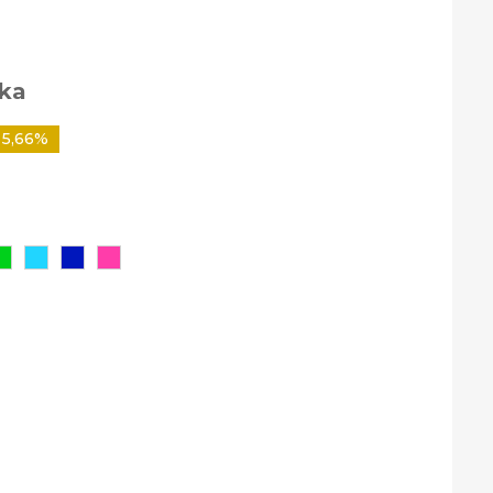
ka
 5,66%
a
mena
Zelena
Svetlo
Modra
Roza
modra