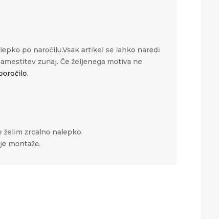
alepko po naročilu.Vsak artikel se lahko naredi
 namestitev zunaj. Če željenega motiva ne
poročilo
.
.
jte želim zrcalno nalepko.
žje montaže.