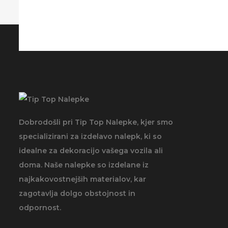
Dobrodošli pri Tip Top Nalepke, kjer smo
specializirani za izdelavo nalepk, ki so
idealne za dekoracijo vašega vozila ali
doma. Naše nalepke so izdelane iz
najkakovostnejših materialov, kar
zagotavlja dolgo obstojnost in
odpornost.