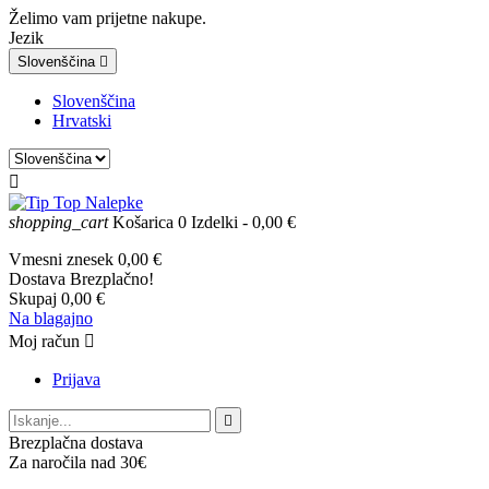
Želimo vam prijetne nakupe.
Jezik
Slovenščina

Slovenščina
Hrvatski

shopping_cart
Košarica
0
Izdelki
- 0,00 €
Vmesni znesek
0,00 €
Dostava
Brezplačno!
Skupaj
0,00 €
Na blagajno
Moj račun

Prijava

Brezplačna dostava
Za naročila nad 30€