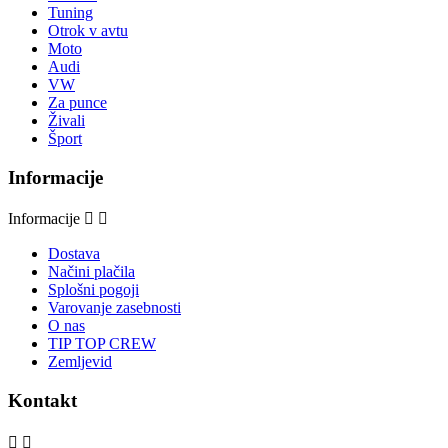
Tuning
Otrok v avtu
Moto
Audi
VW
Za punce
Živali
Šport
Informacije
Informacije


Dostava
Načini plačila
Splošni pogoji
Varovanje zasebnosti
O nas
TIP TOP CREW
Zemljevid
Kontakt

