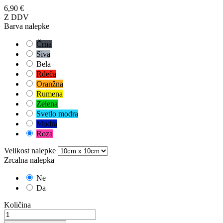
6,90 €
Z DDV
Barva nalepke
Črna
Siva
Bela
Rdeča
Oranžna
Rumena
Zelena
Svetlo modra
Modra
Roza
Velikost nalepke
Zrcalna nalepka
Ne
Da
Količina