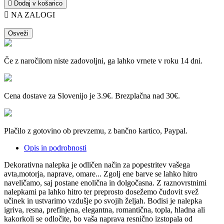

Dodaj v košarico

NA ZALOGI
Če z naročilom niste zadovoljni, ga lahko vrnete v roku 14 dni.
Cena dostave za Slovenijo je 3.9€. Brezplačna nad 30€.
Plačilo z gotovino ob prevzemu, z bančno kartico, Paypal.
Opis in podrobnosti
Dekorativna nalepka je odličen način za popestritev vašega
avta,motorja, naprave, omare... Zgolj ene barve se lahko hitro
naveličamo, saj postane enolična in dolgočasna. Z raznovrstnimi
nalepkami pa lahko hitro ter preprosto
dosežemo čudovit svež
učinek in ustvarimo vzdušje po svojih željah.​​ Bodisi je nalepka
igriva, resna, prefinjena, elegantna, romantična, topla, hladna ali
kakorkoli se odločite, bo vaša naprava resnično izstopala od