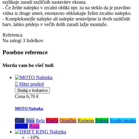
razlikuje zaradi različnih nastavitev ekrana.
- Če želite nalepko v zrcalni obliki npr. za na steklo da je pravilno
vidna iz druge smeri, enostavno obklukajte želim zrcalno nalepko.
- Kompleksnejše nalepke ali nalepke sestavljene iz dveh različnih
barv, lahko pridejo v večih delih zaradi lažje montaže.
Referenca
Na zalogi
3 Izdelkov
Posebne reference
Morda vam bo všeč tudi

Hiter pogled
Dodaj v košarico
Cena
6,70 €
MOTO Nalepka
Črna
Siva
Bela
Rdeča
Oranžna
Rumena
Zelena
Svetlo modra
Modra
Roza
−10%