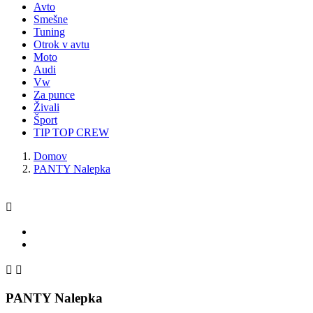
Avto
Smešne
Tuning
Otrok v avtu
Moto
Audi
Vw
Za punce
Živali
Šport
TIP TOP CREW
Domov
PANTY Nalepka



PANTY Nalepka