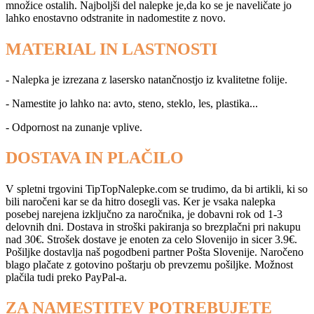
množice ostalih. Najboljši del nalepke je,da ko se je naveličate jo
lahko enostavno odstranite in nadomestite z novo.
MATERIAL IN LASTNOSTI
- Nalepka je izrezana z lasersko natančnostjo iz kvalitetne folije.
- Namestite jo lahko na: avto, steno, steklo, les, plastika...
- Odpornost na zunanje vplive.
DOSTAVA IN PLAČILO
V spletni trgovini TipTopNalepke.com se trudimo, da bi artikli, ki so
bili naročeni kar se da hitro dosegli vas. Ker je vsaka nalepka
posebej narejena izključno za naročnika, je dobavni rok od 1-3
delovnih dni. Dostava in stroški pakiranja so brezplačni pri nakupu
nad 30€. Strošek dostave je enoten za celo Slovenijo in sicer 3.9€.
Pošiljke dostavlja naš pogodbeni partner Pošta Slovenije. Naročeno
blago plačate z gotovino poštarju ob prevzemu pošiljke. Možnost
plačila tudi preko PayPal-a.
ZA NAMESTITEV POTREBUJETE