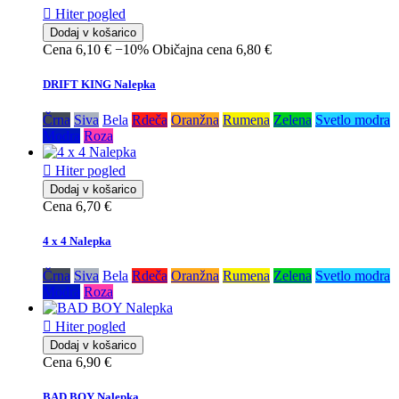

Hiter pogled
Dodaj v košarico
Cena
6,10 €
−10%
Običajna cena
6,80 €
DRIFT KING Nalepka
Črna
Siva
Bela
Rdeča
Oranžna
Rumena
Zelena
Svetlo modra
Modra
Roza

Hiter pogled
Dodaj v košarico
Cena
6,70 €
4 x 4 Nalepka
Črna
Siva
Bela
Rdeča
Oranžna
Rumena
Zelena
Svetlo modra
Modra
Roza

Hiter pogled
Dodaj v košarico
Cena
6,90 €
BAD BOY Nalepka