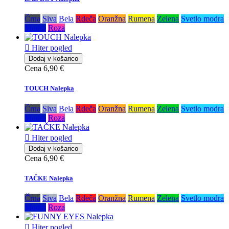
Črna
Siva
Bela
Rdeča
Oranžna
Rumena
Zelena
Svetlo modra
Modra
Roza

Hiter pogled
Dodaj v košarico
Cena
6,90 €
TOUCH Nalepka
Črna
Siva
Bela
Rdeča
Oranžna
Rumena
Zelena
Svetlo modra
Modra
Roza

Hiter pogled
Dodaj v košarico
Cena
6,90 €
TAČKE Nalepka
Črna
Siva
Bela
Rdeča
Oranžna
Rumena
Zelena
Svetlo modra
Modra
Roza

Hiter pogled