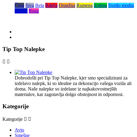
Črna
Siva
Bela
Rdeča
Oranžna
Rumena
Zelena
Svetlo modra
Modra
Roza
Tip Top Nalepke


Dobrodošli pri Tip Top Nalepke, kjer smo specializirani za
izdelavo nalepk, ki so idealne za dekoracijo vašega vozila ali
doma. Naše nalepke so izdelane iz najkakovostnejših
materialov, kar zagotavlja dolgo obstojnost in odpornost.
Kategorije
Kategorije


Avto
Smešne