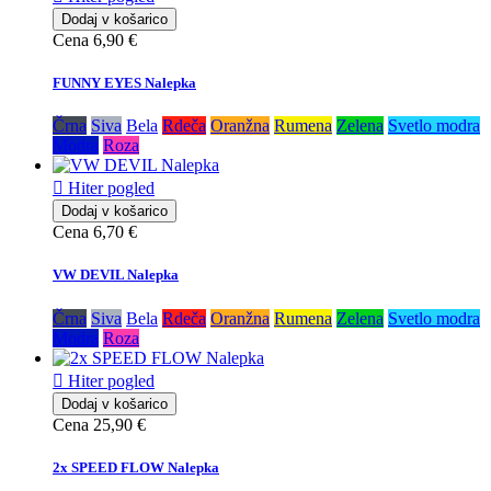
Dodaj v košarico
Cena
6,90 €
FUNNY EYES Nalepka
Črna
Siva
Bela
Rdeča
Oranžna
Rumena
Zelena
Svetlo modra
Modra
Roza

Hiter pogled
Dodaj v košarico
Cena
6,70 €
VW DEVIL Nalepka
Črna
Siva
Bela
Rdeča
Oranžna
Rumena
Zelena
Svetlo modra
Modra
Roza

Hiter pogled
Dodaj v košarico
Cena
25,90 €
2x SPEED FLOW Nalepka