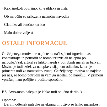
- Kakršnokoli površino, ki je gldaka in čista
- Ob naročilu so priložena natančna navodila
- Gladilko ali bančno kartico
- Malo dobre volje :)
OSTALE INFORMACIJE
Če željenega motiva ne najdete na naši spletni trgovini, nas
kontaktirajte in potrudili se bomo ter izdelali nalepko po
naročilu.Vsak artikel se lahko naredi v poljubnih merah in barvah.
Možna je tudi izdelava nalepke v sijajnem odtenku, kateri je
primeren tudi za namestitev zunaj. Če željenega motiva ne najdete
pri nas, se bomo potrudili in vam ga izdelali po naročilu. V primeru
vprašanj nam pošljite
e-poštno sporočilo
.
P.S. Avto-moto nalepka je lahko tudi odlično darilo :)
Opomba:
- Barvni odtenek nalepke na ekranu in v živo se lahko malenkost