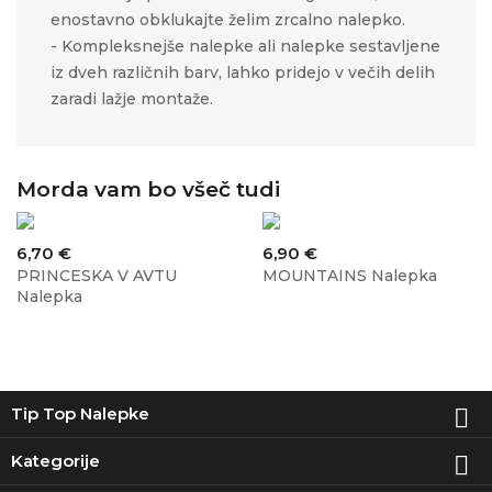
enostavno obklukajte želim zrcalno nalepko.
- Kompleksnejše nalepke ali nalepke sestavljene
iz dveh različnih barv, lahko pridejo v večih delih
zaradi lažje montaže.
Morda vam bo všeč tudi
Cena
Cena
6,70 €
6,90 €
PRINCESKA V AVTU
MOUNTAINS Nalepka
Nalepka
Tip Top Nalepke

Kategorije
