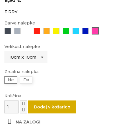
6,90 €
Z DDV
Barva nalepke
Črna
Siva
Bela
Rdeča
Oranžna
Rumena
Zelena
Svetlo
Modra
Roza
modra
Velikost nalepke
Zrcalna nalepka
Ne
Da
Količina
Dodaj v košarico

NA ZALOGI