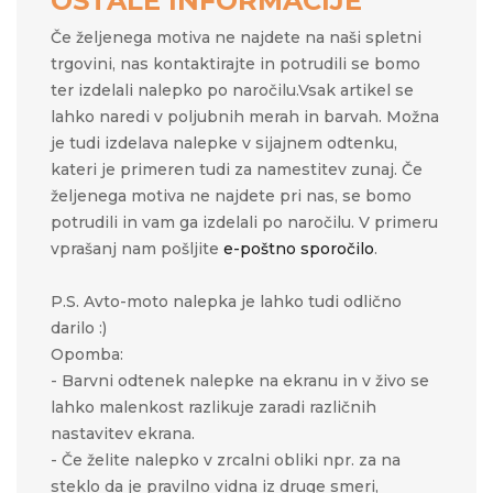
OSTALE INFORMACIJE
Če željenega motiva ne najdete na naši spletni
trgovini, nas kontaktirajte in potrudili se bomo
ter izdelali nalepko po naročilu.Vsak artikel se
lahko naredi v poljubnih merah in barvah. Možna
je tudi izdelava nalepke v sijajnem odtenku,
kateri je primeren tudi za namestitev zunaj. Če
željenega motiva ne najdete pri nas, se bomo
potrudili in vam ga izdelali po naročilu. V primeru
vprašanj nam pošljite
e-poštno sporočilo
.
P.S. Avto-moto nalepka je lahko tudi odlično
darilo :)
Opomba:
- Barvni odtenek nalepke na ekranu in v živo se
lahko malenkost razlikuje zaradi različnih
nastavitev ekrana.
- Če želite nalepko v zrcalni obliki npr. za na
steklo da je pravilno vidna iz druge smeri,