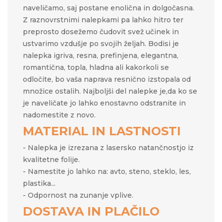
naveličamo, saj postane enolična in dolgočasna.
Z raznovrstnimi nalepkami pa lahko hitro ter
preprosto
dosežemo čudovit svež učinek in
ustvarimo vzdušje po svojih željah.​​ Bodisi je
nalepka igriva, resna, prefinjena, elegantna,
romantična, topla, hladna ali kakorkoli se
odločite, bo vaša naprava resnično izstopala od
množice ostalih. Najboljši del nalepke je,da ko se
je naveličate jo lahko enostavno odstranite in
nadomestite z novo.
MATERIAL IN LASTNOSTI
- Nalepka je izrezana z lasersko natančnostjo iz
kvalitetne folije.
- Namestite jo lahko na: avto, steno, steklo, les,
plastika...
- Odpornost na zunanje vplive.
DOSTAVA IN PLAČILO