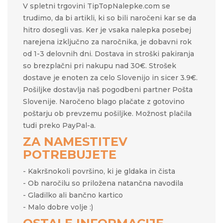
V spletni trgovini TipTopNalepke.com se
trudimo, da bi artikli, ki so bili naročeni kar se da
hitro dosegli vas. Ker je vsaka nalepka posebej
narejena izključno za naročnika, je dobavni rok
od 1-3 delovnih dni. Dostava in stroški pakiranja
so brezplačni pri nakupu nad 30€. Strošek
dostave je enoten za celo Slovenijo in sicer 3.9€.
Pošiljke dostavlja naš pogodbeni partner Pošta
Slovenije. Naročeno blago plačate z gotovino
poštarju ob prevzemu pošiljke. Možnost plačila
tudi preko PayPal-a.
ZA NAMESTITEV
POTREBUJETE
- Kakršnokoli površino, ki je gldaka in čista
- Ob naročilu so priložena natančna navodila
- Gladilko ali bančno kartico
- Malo dobre volje :)