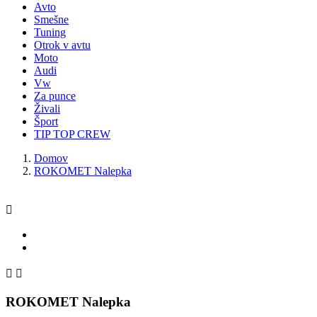
Avto
Smešne
Tuning
Otrok v avtu
Moto
Audi
Vw
Za punce
Živali
Šport
TIP TOP CREW
Domov
ROKOMET Nalepka



ROKOMET Nalepka