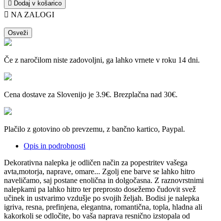

Dodaj v košarico

NA ZALOGI
Če z naročilom niste zadovoljni, ga lahko vrnete v roku 14 dni.
Cena dostave za Slovenijo je 3.9€. Brezplačna nad 30€.
Plačilo z gotovino ob prevzemu, z bančno kartico, Paypal.
Opis in podrobnosti
Dekorativna nalepka je odličen način za popestritev vašega
avta,motorja, naprave, omare... Zgolj ene barve se lahko hitro
naveličamo, saj postane enolična in dolgočasna. Z raznovrstnimi
nalepkami pa lahko hitro ter preprosto
dosežemo čudovit svež
učinek in ustvarimo vzdušje po svojih željah.​​ Bodisi je nalepka
igriva, resna, prefinjena, elegantna, romantična, topla, hladna ali
kakorkoli se odločite, bo vaša naprava resnično izstopala od