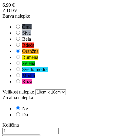
6,90 €
Z DDV
Barva nalepke
Črna
Siva
Bela
Rdeča
Oranžna
Rumena
Zelena
Svetlo modra
Modra
Roza
Velikost nalepke
Zrcalna nalepka
Ne
Da
Količina