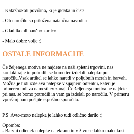
- Kakršnokoli površino, ki je gldaka in čista
- Ob naročilu so priložena natančna navodila
- Gladilko ali bančno kartico
- Malo dobre volje :)
OSTALE INFORMACIJE
Če željenega motiva ne najdete na naši spletni trgovini, nas
kontaktirajte in potrudili se bomo ter izdelali nalepko po
naročilu.Vsak artikel se lahko naredi v poljubnih merah in barvah.
Možna je tudi izdelava nalepke v sijajnem odtenku, kateri je
primeren tudi za namestitev zunaj. Če željenega motiva ne najdete
pri nas, se bomo potrudili in vam ga izdelali po naročilu. V primeru
vprašanj nam pošljite
e-poštno sporočilo
.
P.S. Avto-moto nalepka je lahko tudi odlično darilo :)
Opomba:
- Barvni odtenek nalepke na ekranu in v živo se lahko malenkost