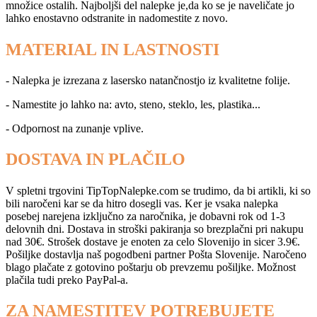
množice ostalih. Najboljši del nalepke je,da ko se je naveličate jo
lahko enostavno odstranite in nadomestite z novo.
MATERIAL IN LASTNOSTI
- Nalepka je izrezana z lasersko natančnostjo iz kvalitetne folije.
- Namestite jo lahko na: avto, steno, steklo, les, plastika...
- Odpornost na zunanje vplive.
DOSTAVA IN PLAČILO
V spletni trgovini TipTopNalepke.com se trudimo, da bi artikli, ki so
bili naročeni kar se da hitro dosegli vas. Ker je vsaka nalepka
posebej narejena izključno za naročnika, je dobavni rok od 1-3
delovnih dni. Dostava in stroški pakiranja so brezplačni pri nakupu
nad 30€. Strošek dostave je enoten za celo Slovenijo in sicer 3.9€.
Pošiljke dostavlja naš pogodbeni partner Pošta Slovenije. Naročeno
blago plačate z gotovino poštarju ob prevzemu pošiljke. Možnost
plačila tudi preko PayPal-a.
ZA NAMESTITEV POTREBUJETE