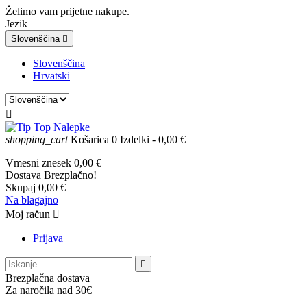
Želimo vam prijetne nakupe.
Jezik
Slovenščina

Slovenščina
Hrvatski

shopping_cart
Košarica
0
Izdelki
- 0,00 €
Vmesni znesek
0,00 €
Dostava
Brezplačno!
Skupaj
0,00 €
Na blagajno
Moj račun

Prijava

Brezplačna dostava
Za naročila nad 30€