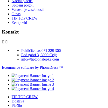
Načini plačila
Splošni pogoji
Varovanje zasebnosti
O nas
TIP TOP CREW
Zemljevid
Kontakt


Pokličite nas 071 229 366
Pod gabri 3, 3000 Celje
info@tiptopnalepke.com
Ecommerce software by PhoneDress ™
TIP TOP CREW
Dostava
Plačilo