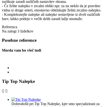
razlikuje zaradi različnih nastavitev ekrana.
- Če želite nalepko v zrcalni obliki npr. za na steklo da je pravilno
vidna iz druge smeri, enostavno obklukajte želim zrcalno nalepko.
- Kompleksnejše nalepke ali nalepke sestavljene iz dveh različnih
barv, lahko pridejo v večih delih zaradi lažje montaže.
Referenca
Na zalogi
3 Izdelkov
Posebne reference
Morda vam bo všeč tudi
Tip Top Nalepke


Dobrodošli pri Tip Top Nalepke, kjer smo specializirani za