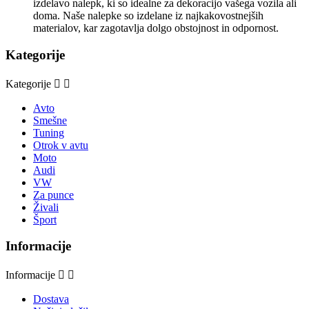
izdelavo nalepk, ki so idealne za dekoracijo vašega vozila ali
doma. Naše nalepke so izdelane iz najkakovostnejših
materialov, kar zagotavlja dolgo obstojnost in odpornost.
Kategorije
Kategorije


Avto
Smešne
Tuning
Otrok v avtu
Moto
Audi
VW
Za punce
Živali
Šport
Informacije
Informacije


Dostava