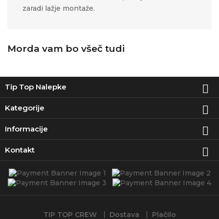
zaradi lažje montaže.
Morda vam bo všeč tudi
Tip Top Nalepke

Kategorije

Informacije

Kontakt

TIP TOP CREW
Dostava
Plačilo