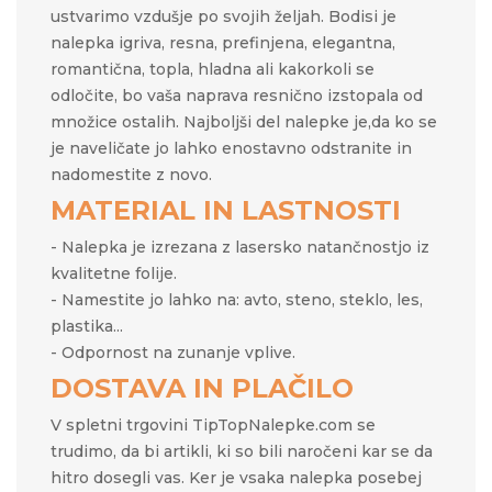
ustvarimo vzdušje po svojih željah.​​ Bodisi je
nalepka igriva, resna, prefinjena, elegantna,
romantična, topla, hladna ali kakorkoli se
odločite, bo vaša naprava resnično izstopala od
množice ostalih. Najboljši del nalepke je,da ko se
je naveličate jo lahko enostavno odstranite in
nadomestite z novo.
MATERIAL IN LASTNOSTI
- Nalepka je izrezana z lasersko natančnostjo iz
kvalitetne folije.
- Namestite jo lahko na: avto, steno, steklo, les,
plastika...
- Odpornost na zunanje vplive.
DOSTAVA IN PLAČILO
V spletni trgovini TipTopNalepke.com se
trudimo, da bi artikli, ki so bili naročeni kar se da
hitro dosegli vas. Ker je vsaka nalepka posebej