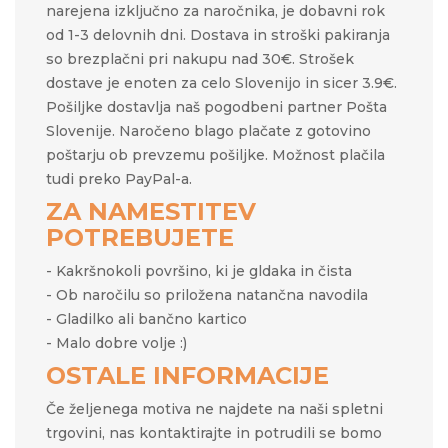
narejena izključno za naročnika, je dobavni rok
od 1-3 delovnih dni. Dostava in stroški pakiranja
so brezplačni pri nakupu nad 30€. Strošek
dostave je enoten za celo Slovenijo in sicer 3.9€.
Pošiljke dostavlja naš pogodbeni partner Pošta
Slovenije. Naročeno blago plačate z gotovino
poštarju ob prevzemu pošiljke. Možnost plačila
tudi preko PayPal-a.
ZA NAMESTITEV
POTREBUJETE
- Kakršnokoli površino, ki je gldaka in čista
- Ob naročilu so priložena natančna navodila
- Gladilko ali bančno kartico
- Malo dobre volje :)
OSTALE INFORMACIJE
Če željenega motiva ne najdete na naši spletni
trgovini, nas kontaktirajte in potrudili se bomo