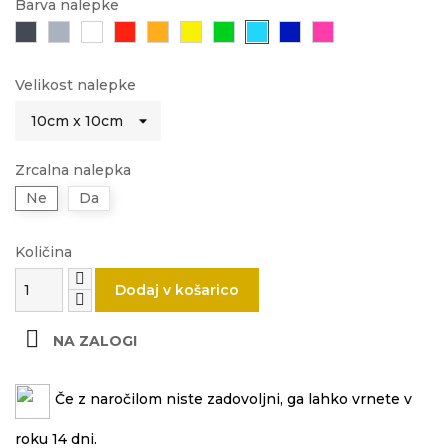
Barva nalepke
Črna
Siva
Bela
Rdeča
Oranžna
Rumena
Zelena
Svetlo
Modra
Roza
modra
Velikost nalepke
Zrcalna nalepka
Ne
Da
Količina
Dodaj v košarico

NA ZALOGI
Če z naročilom niste zadovoljni, ga lahko vrnete v
roku 14 dni.