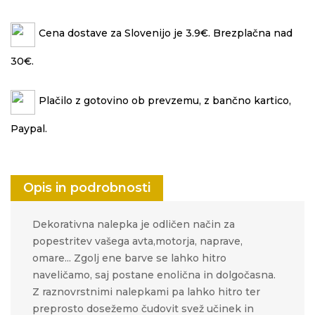
Cena dostave za Slovenijo je 3.9€. Brezplačna nad
30€.
Plačilo z gotovino ob prevzemu, z bančno kartico,
Paypal.
Opis in podrobnosti
Dekorativna nalepka je odličen način za
popestritev vašega avta,motorja, naprave,
omare... Zgolj ene barve se lahko hitro
naveličamo, saj postane enolična in dolgočasna.
Z raznovrstnimi nalepkami pa lahko hitro ter
preprosto
dosežemo čudovit svež učinek in