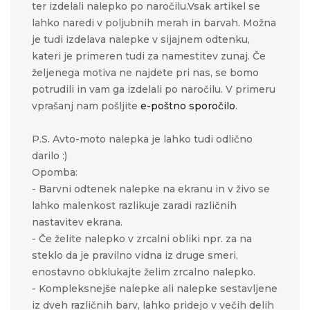
ter izdelali nalepko po naročilu.Vsak artikel se
lahko naredi v poljubnih merah in barvah. Možna
je tudi izdelava nalepke v sijajnem odtenku,
kateri je primeren tudi za namestitev zunaj. Če
željenega motiva ne najdete pri nas, se bomo
potrudili in vam ga izdelali po naročilu. V primeru
vprašanj nam pošljite
e-poštno sporočilo
.
P.S. Avto-moto nalepka je lahko tudi odlično
darilo :)
Opomba:
- Barvni odtenek nalepke na ekranu in v živo se
lahko malenkost razlikuje zaradi različnih
nastavitev ekrana.
- Če želite nalepko v zrcalni obliki npr. za na
steklo da je pravilno vidna iz druge smeri,
enostavno obklukajte želim zrcalno nalepko.
- Kompleksnejše nalepke ali nalepke sestavljene
iz dveh različnih barv, lahko pridejo v večih delih