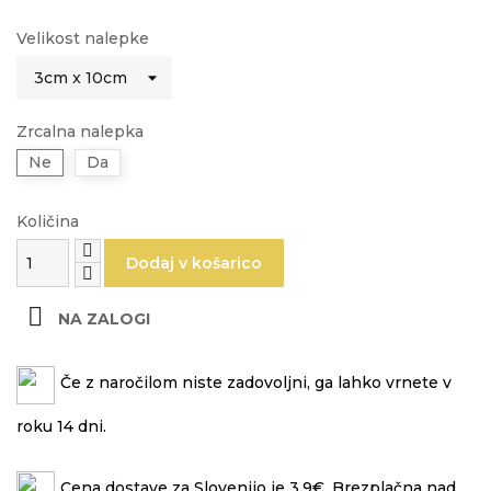
Velikost nalepke
Zrcalna nalepka
Ne
Da
Količina
Dodaj v košarico

NA ZALOGI
Če z naročilom niste zadovoljni, ga lahko vrnete v
roku 14 dni.
Cena dostave za Slovenijo je 3.9€. Brezplačna nad