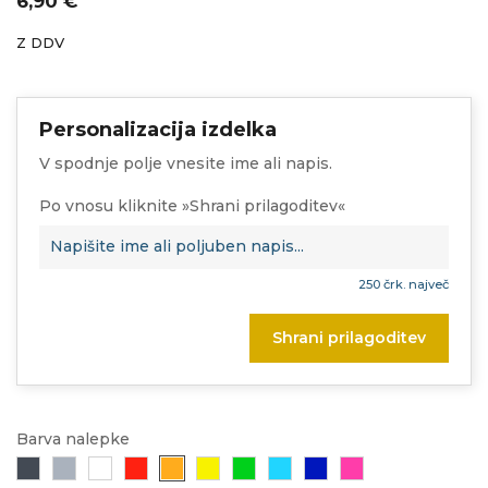
6,90 €
Z DDV
Personalizacija izdelka
V spodnje polje vnesite ime ali napis.
Po vnosu kliknite »Shrani prilagoditev«
250 črk. največ
Shrani prilagoditev
Barva nalepke
Črna
Siva
Bela
Rdeča
Oranžna
Rumena
Zelena
Svetlo
Modra
Roza
modra