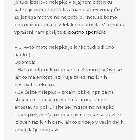
je tudi izdelava nalepke v sijajnem odtenku,
kateri je primeren tudi za namestitev zunaj. Če
željenega motiva ne najdete pri nas, se bomo
potrudili in vam ga izdelali po naročilu. V primeru
vprašanj nam pošljite
e-poštno sporočilo
.
P.S. Avto-moto nalepka je lahko tudi odlično
darilo :)
Opomba:
- Barvni odtenek nalepke na ekranu in v živo se
lahko malenkost razlikuje zaradi različnih
nastavitev ekrana.
- Če želite nalepko v zrcalni obliki npr. za na
steklo da je pravilno vidna iz druge smeri,
enostavno obklukajte želim zrcalno nalepko.
- Kompleksnejše nalepke ali nalepke sestavljene
iz dveh različnih barv, lahko pridejo v večih delih
zaradi lažje montaže.