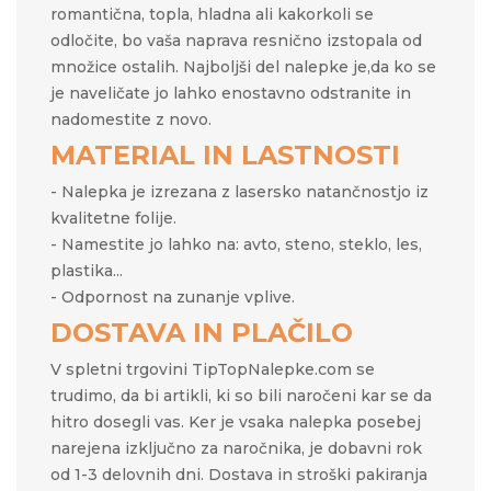
romantična, topla, hladna ali kakorkoli se
odločite, bo vaša naprava resnično izstopala od
množice ostalih. Najboljši del nalepke je,da ko se
je naveličate jo lahko enostavno odstranite in
nadomestite z novo.
MATERIAL IN LASTNOSTI
- Nalepka je izrezana z lasersko natančnostjo iz
kvalitetne folije.
- Namestite jo lahko na: avto, steno, steklo, les,
plastika...
- Odpornost na zunanje vplive.
DOSTAVA IN PLAČILO
V spletni trgovini TipTopNalepke.com se
trudimo, da bi artikli, ki so bili naročeni kar se da
hitro dosegli vas. Ker je vsaka nalepka posebej
narejena izključno za naročnika, je dobavni rok
od 1-3 delovnih dni. Dostava in stroški pakiranja