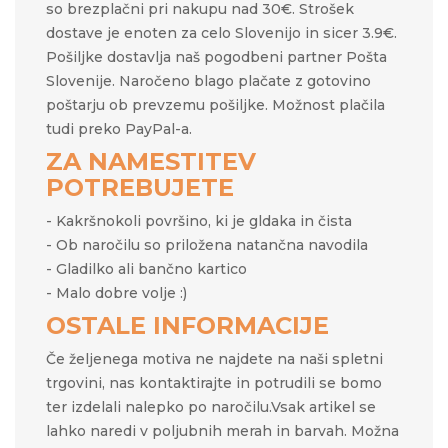
so brezplačni pri nakupu nad 30€. Strošek
dostave je enoten za celo Slovenijo in sicer 3.9€.
Pošiljke dostavlja naš pogodbeni partner Pošta
Slovenije. Naročeno blago plačate z gotovino
poštarju ob prevzemu pošiljke. Možnost plačila
tudi preko PayPal-a.
ZA NAMESTITEV
POTREBUJETE
- Kakršnokoli površino, ki je gldaka in čista
- Ob naročilu so priložena natančna navodila
- Gladilko ali bančno kartico
- Malo dobre volje :)
OSTALE INFORMACIJE
Če željenega motiva ne najdete na naši spletni
trgovini, nas kontaktirajte in potrudili se bomo
ter izdelali nalepko po naročilu.Vsak artikel se
lahko naredi v poljubnih merah in barvah. Možna