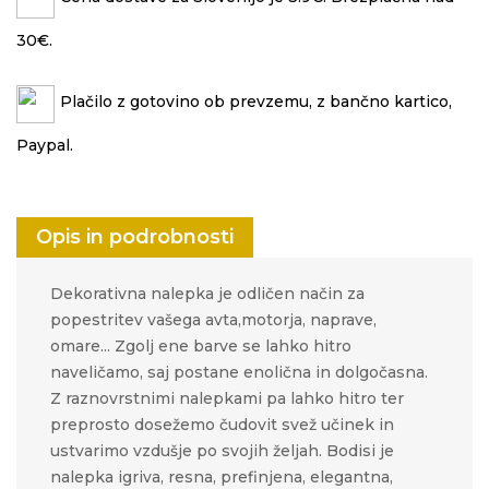
30€.
Plačilo z gotovino ob prevzemu, z bančno kartico,
Paypal.
Opis in podrobnosti
Dekorativna nalepka je odličen način za
popestritev vašega avta,motorja, naprave,
omare... Zgolj ene barve se lahko hitro
naveličamo, saj postane enolična in dolgočasna.
Z raznovrstnimi nalepkami pa lahko hitro ter
preprosto
dosežemo čudovit svež učinek in
ustvarimo vzdušje po svojih željah.​​ Bodisi je
nalepka igriva, resna, prefinjena, elegantna,