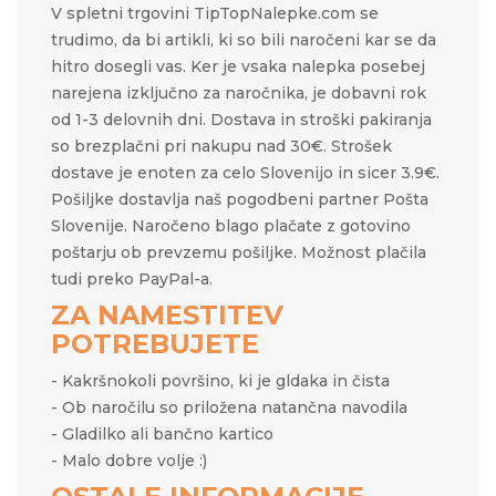
V spletni trgovini TipTopNalepke.com se
trudimo, da bi artikli, ki so bili naročeni kar se da
hitro dosegli vas. Ker je vsaka nalepka posebej
narejena izključno za naročnika, je dobavni rok
od 1-3 delovnih dni. Dostava in stroški pakiranja
so brezplačni pri nakupu nad 30€. Strošek
dostave je enoten za celo Slovenijo in sicer 3.9€.
Pošiljke dostavlja naš pogodbeni partner Pošta
Slovenije. Naročeno blago plačate z gotovino
poštarju ob prevzemu pošiljke. Možnost plačila
tudi preko PayPal-a.
ZA NAMESTITEV
POTREBUJETE
- Kakršnokoli površino, ki je gldaka in čista
- Ob naročilu so priložena natančna navodila
- Gladilko ali bančno kartico
- Malo dobre volje :)