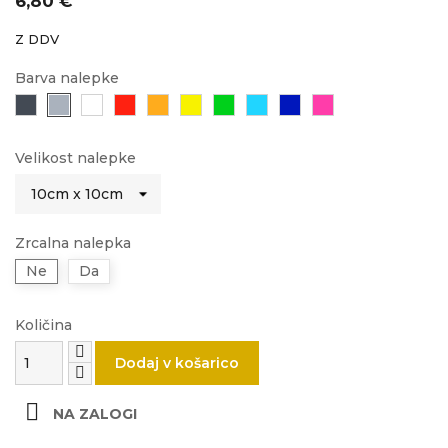
6,80 €
Z DDV
Barva nalepke
Črna
Siva
Bela
Rdeča
Oranžna
Rumena
Zelena
Svetlo
Modra
Roza
modra
Velikost nalepke
Zrcalna nalepka
Ne
Da
Količina
Dodaj v košarico

NA ZALOGI