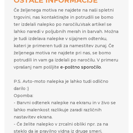
OSTALE INFORMACIJE
Če željenega motiva ne najdete na naši spletni
trgovini, nas kontaktirajte in potrudili se bomo
ter izdelali nalepko po naročilu.Vsak artikel se
lahko naredi v poljubnih merah in barvah. Možna
je tudi izdelava nalepke v sijajnem odtenku,
kateri je primeren tudi za namestitev zunaj. Če
željenega motiva ne najdete pri nas, se bomo
potrudili in vam ga izdelali po naročilu. V primeru
vprašanj nam pošljite
e-poštno sporočilo
.
P.S. Avto-moto nalepka je lahko tudi odlično
darilo :)
Opomba:
- Barvni odtenek nalepke na ekranu in v živo se
lahko malenkost razlikuje zaradi različnih
nastavitev ekrana.
- Če želite nalepko v zrcalni obliki npr. za na
steklo da je pravilno vidna iz druge smeri,