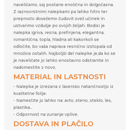
naveličamo, saj postane enolična in dolgočasna.
Z raznovrstnimi nalepkami pa lahko hitro ter
preprosto
dosežemo čudovit svež učinek in
ustvarimo vzdušje po svojih željah.​​ Bodisi je
nalepka igriva, resna, prefinjena, elegantna,
romantična, topla, hladna ali kakorkoli se
odločite, bo vaša naprava resnično izstopala od
množice ostalih. Najboljši del nalepke je,da ko se
je naveličate jo lahko enostavno odstranite in
nadomestite z novo.
MATERIAL IN LASTNOSTI
- Nalepka je izrezana z lasersko natančnostjo iz
kvalitetne folije.
- Namestite jo lahko na: avto, steno, steklo, les,
plastika...
- Odpornost na zunanje vplive.
DOSTAVA IN PLAČILO