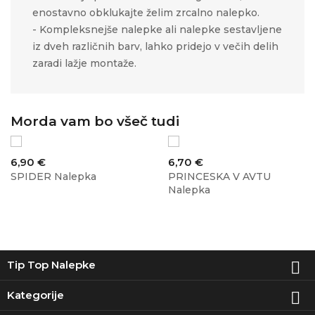
enostavno obklukajte želim zrcalno nalepko.
- Kompleksnejše nalepke ali nalepke sestavljene
iz dveh različnih barv, lahko pridejo v večih delih
zaradi lažje montaže.
Morda vam bo všeč tudi
Cena
Cena
6,90 €
6,70 €
SPIDER Nalepka
PRINCESKA V AVTU
Nalepka
Tip Top Nalepke

Kategorije
