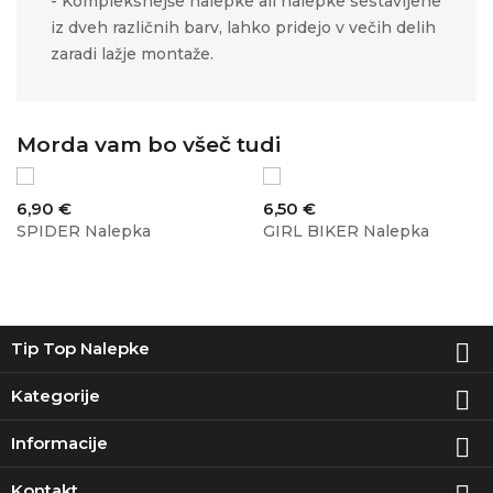
- Kompleksnejše nalepke ali nalepke sestavljene
iz dveh različnih barv, lahko pridejo v večih delih
zaradi lažje montaže.
Morda vam bo všeč tudi
Cena
Cena
6,90 €
6,50 €
SPIDER Nalepka
GIRL BIKER Nalepka
Tip Top Nalepke

Kategorije

Informacije

Kontakt