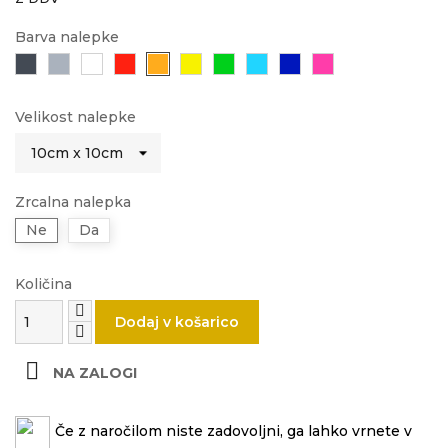
Barva nalepke
Črna
Siva
Bela
Rdeča
Oranžna
Rumena
Zelena
Svetlo
Modra
Roza
modra
Velikost nalepke
Zrcalna nalepka
Ne
Da
Količina
Dodaj v košarico

NA ZALOGI
Če z naročilom niste zadovoljni, ga lahko vrnete v