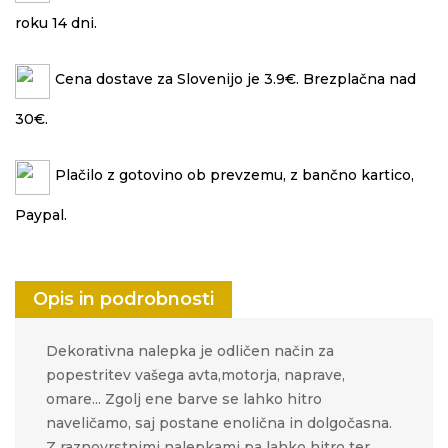
roku 14 dni.
Cena dostave za Slovenijo je 3.9€. Brezplačna nad
30€.
Plačilo z gotovino ob prevzemu, z bančno kartico,
Paypal.
Opis in podrobnosti
Dekorativna nalepka je odličen način za
popestritev vašega avta,motorja, naprave,
omare... Zgolj ene barve se lahko hitro
naveličamo, saj postane enolična in dolgočasna.
Z raznovrstnimi nalepkami pa lahko hitro ter