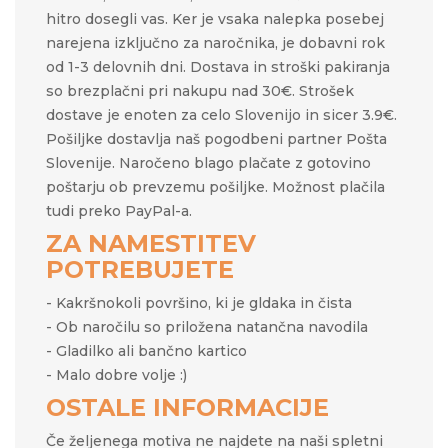
hitro dosegli vas. Ker je vsaka nalepka posebej
narejena izključno za naročnika, je dobavni rok
od 1-3 delovnih dni. Dostava in stroški pakiranja
so brezplačni pri nakupu nad 30€. Strošek
dostave je enoten za celo Slovenijo in sicer 3.9€.
Pošiljke dostavlja naš pogodbeni partner Pošta
Slovenije. Naročeno blago plačate z gotovino
poštarju ob prevzemu pošiljke. Možnost plačila
tudi preko PayPal-a.
ZA NAMESTITEV
POTREBUJETE
- Kakršnokoli površino, ki je gldaka in čista
- Ob naročilu so priložena natančna navodila
- Gladilko ali bančno kartico
- Malo dobre volje :)
OSTALE INFORMACIJE
Če željenega motiva ne najdete na naši spletni