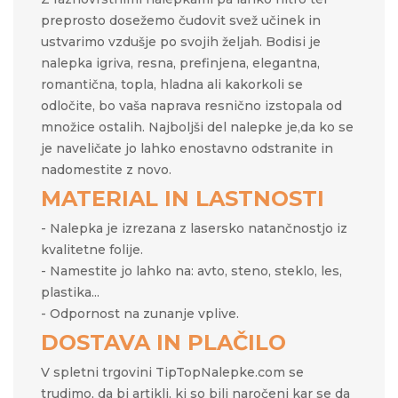
preprosto
dosežemo čudovit svež učinek in
ustvarimo vzdušje po svojih željah.​​ Bodisi je
nalepka igriva, resna, prefinjena, elegantna,
romantična, topla, hladna ali kakorkoli se
odločite, bo vaša naprava resnično izstopala od
množice ostalih. Najboljši del nalepke je,da ko se
je naveličate jo lahko enostavno odstranite in
nadomestite z novo.
MATERIAL IN LASTNOSTI
- Nalepka je izrezana z lasersko natančnostjo iz
kvalitetne folije.
- Namestite jo lahko na: avto, steno, steklo, les,
plastika...
- Odpornost na zunanje vplive.
DOSTAVA IN PLAČILO
V spletni trgovini TipTopNalepke.com se
trudimo, da bi artikli, ki so bili naročeni kar se da