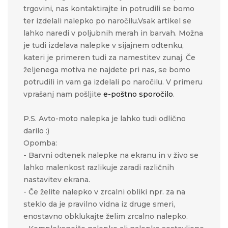
trgovini, nas kontaktirajte in potrudili se bomo
ter izdelali nalepko po naročilu.Vsak artikel se
lahko naredi v poljubnih merah in barvah. Možna
je tudi izdelava nalepke v sijajnem odtenku,
kateri je primeren tudi za namestitev zunaj. Če
željenega motiva ne najdete pri nas, se bomo
potrudili in vam ga izdelali po naročilu. V primeru
vprašanj nam pošljite
e-poštno sporočilo
.
P.S. Avto-moto nalepka je lahko tudi odlično
darilo :)
Opomba:
- Barvni odtenek nalepke na ekranu in v živo se
lahko malenkost razlikuje zaradi različnih
nastavitev ekrana.
- Če želite nalepko v zrcalni obliki npr. za na
steklo da je pravilno vidna iz druge smeri,
enostavno obklukajte želim zrcalno nalepko.