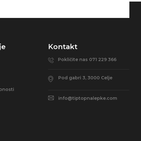
je
Kontakt
Pokličite nas 071 229 366
Pod gabri 3, 3000 Celje
bnosti
info@tiptopnalepke.com