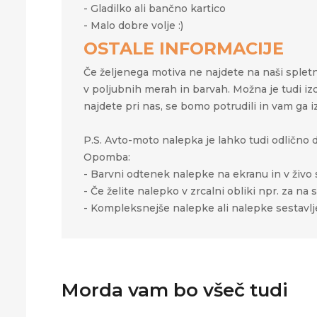
- Gladilko ali bančno kartico
- Malo dobre volje :)
OSTALE INFORMACIJE
Če željenega motiva ne najdete na naši spletni
v poljubnih merah in barvah. Možna je tudi iz
najdete pri nas, se bomo potrudili in vam ga i
P.S. Avto-moto nalepka je lahko tudi odlično da
Opomba:
- Barvni odtenek nalepke na ekranu in v živo s
- Če želite nalepko v zrcalni obliki npr. za n
- Kompleksnejše nalepke ali nalepke sestavljen
Morda vam bo všeč tudi