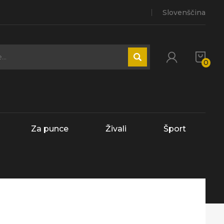
Slovenščina
0
Za punce
Živali
Šport