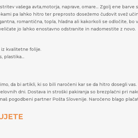
tritev vašega avta,motorja, naprave, omare... Zgolj ene barve 
pkami pa lahko hitro ter preprosto
dosežemo čudovit svež učinek
legantna, romantična, topla, hladna ali kakorkoli se odločite, b
naveličate jo lahko enostavno odstranite in nadomestite z novo.
z kvalitetne folije.
 plastika...
o, da bi artikli, ki so bili naročeni kar se da hitro dosegli va
 delovnih dni. Dostava in stroški pakiranja so brezplačni pri n
lja naš pogodbeni partner Pošta Slovenije. Naročeno blago plač
UJETE