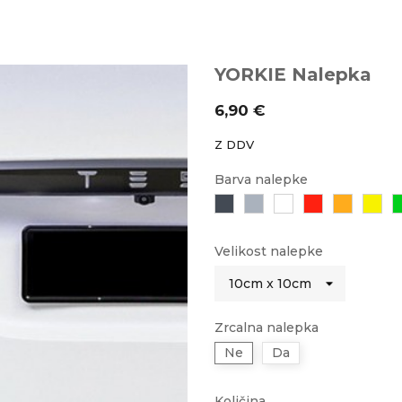
YORKIE Nalepka
6,90 €
Z DDV
Barva nalepke
Črna
Siva
Bela
Rdeča
Oranžn
Ru
Velikost nalepke
Zrcalna nalepka
Ne
Da
Količina