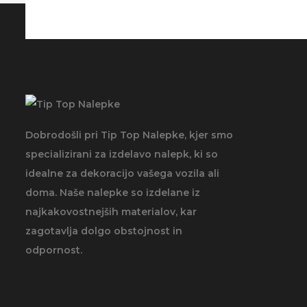
Dobrodošli pri Tip Top Nalepke, kjer smo
specializirani za izdelavo nalepk, ki so
idealne za dekoracijo vašega vozila ali
doma. Naše nalepke so izdelane iz
najkakovostnejših materialov, kar
zagotavlja dolgo obstojnost in
odpornost.