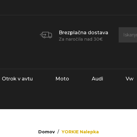
Brezplačna dostava
Za naročila nad 30€
Otrok v avtu
Moto
Audi
Vw
Domov
YORKIE Nalepka