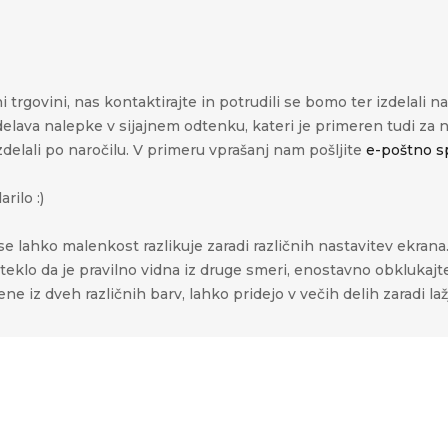
 trgovini, nas kontaktirajte in potrudili se bomo ter izdelali n
delava nalepke v sijajnem odtenku, kateri je primeren tudi za
zdelali po naročilu. V primeru vprašanj nam pošljite
e-poštno s
rilo :)
e lahko malenkost razlikuje zaradi različnih nastavitev ekrana
a steklo da je pravilno vidna iz druge smeri, enostavno obkluka
e iz dveh različnih barv, lahko pridejo v večih delih zaradi la