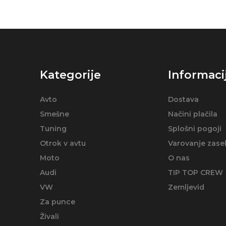
Kategorije
Informaci
Avto
Dostava
Smešne
Načini plačila
Tuning
Splošni pogoji
Otrok v avtu
Varovanje zase
Moto
O nas
Audi
TIP TOP CREW
VW
Zemljevid
Za punce
Živali