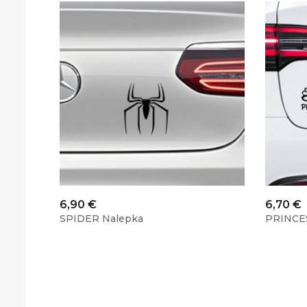
Cena
Cena
6,90 €
6,70 €
SPIDER Nalepka
PRINCE