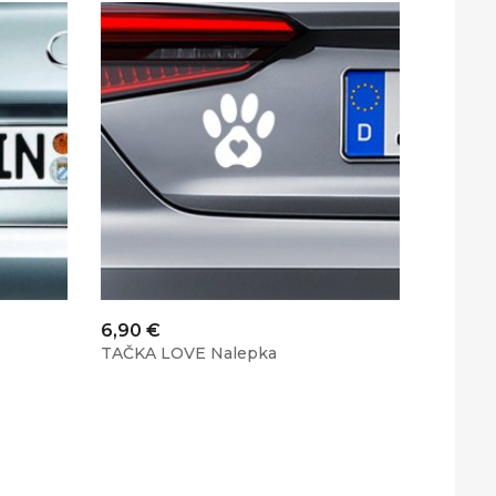
Cena
Cena
6,90 €
6,90 €
TAČKA LOVE Nalepka
TAČKE 