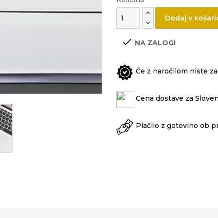
Dodaj v košari

NA ZALOGI
Če z naročilom niste zad
Cena dostave za Sloven
Plačilo z gotovino ob p