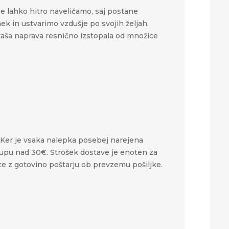
se lahko hitro naveličamo, saj postane
 in ustvarimo vzdušje po svojih željah.​​
o vaša naprava resnično izstopala od množice
s. Ker je vsaka nalepka posebej narejena
akupu nad 30€. Strošek dostave je enoten za
ate z gotovino poštarju ob prevzemu pošiljke.