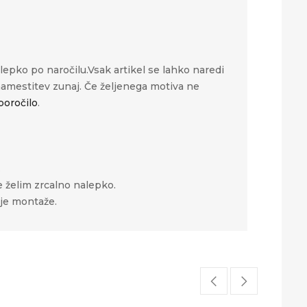
alepko po naročilu.Vsak artikel se lahko naredi
 namestitev zunaj. Če željenega motiva ne
poročilo
.
.
jte želim zrcalno nalepko.
žje montaže.