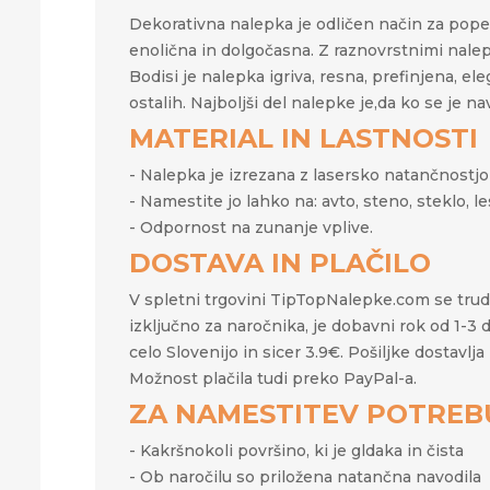
Dekorativna nalepka je odličen način za popes
enolična in dolgočasna. Z raznovrstnimi nale
Bodisi je nalepka igriva, resna, prefinjena, e
ostalih. Najboljši del nalepke je,da ko se je 
MATERIAL IN LASTNOSTI
- Nalepka je izrezana z lasersko natančnostjo i
- Namestite jo lahko na: avto, steno, steklo, les,
- Odpornost na zunanje vplive.
DOSTAVA IN PLAČILO
V spletni trgovini TipTopNalepke.com se trudim
izključno za naročnika, je dobavni rok od 1-3
celo Slovenijo in sicer 3.9€. Pošiljke dostav
Možnost plačila tudi preko PayPal-a.
ZA NAMESTITEV POTREB
- Kakršnokoli površino, ki je gldaka in čista
- Ob naročilu so priložena natančna navodila