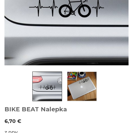
BIKE BEAT Nalepka
6,70 €
Z DDV