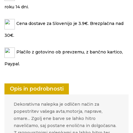
roku 14 dni.
Cena dostave za Slovenijo je 3.9€. Brezplačna nad
30€.
Plačilo z gotovino ob prevzemu, z bančno kartico,
Paypal.
Opis in podrobnosti
Dekorativna nalepka je odličen način za
popestritev vašega avta,motorja, naprave,
omare... Zgolj ene barve se lahko hitro
naveličamo, saj postane enolična in dolgočasna.
Z raznovrstnimi nalepkami pa lahko hitro ter