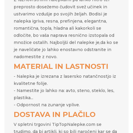
preprosto
dosežemo čudovit svež učinek in
ustvarimo vzdušje po svojih željah.​​ Bodisi je
nalepka igriva, resna, prefinjena, elegantna,
romantična, topla, hladna ali kakorkoli se
odločite, bo vaša naprava resnično izstopala od
množice ostalih. Najboljši del nalepke je,da ko se
je naveličate jo lahko enostavno odstranite in
nadomestite z novo.
MATERIAL IN LASTNOSTI
- Nalepka je izrezana z lasersko natančnostjo iz
kvalitetne folije.
- Namestite jo lahko na: avto, steno, steklo, les,
plastika...
- Odpornost na zunanje vplive.
DOSTAVA IN PLAČILO
V spletni trgovini TipTopNalepke.com se
trudimo, da bi artikli, ki so bili naročeni kar se da