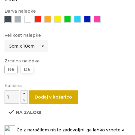
Barva nalepke
Črna
Siva
Bela
Rdeča
Oranžna
Rumena
Zelena
Svetlo
Modra
Roza
modra
Velikost nalepke
Zrcalna nalepka
Ne
Da
Količina
Dodaj v košarico

NA ZALOGI
Če z naročilom niste zadovoljni, ga lahko vrnete v