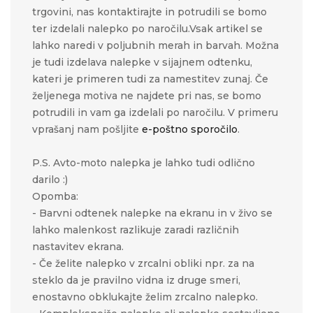
trgovini, nas kontaktirajte in potrudili se bomo
ter izdelali nalepko po naročilu.Vsak artikel se
lahko naredi v poljubnih merah in barvah. Možna
je tudi izdelava nalepke v sijajnem odtenku,
kateri je primeren tudi za namestitev zunaj. Če
željenega motiva ne najdete pri nas, se bomo
potrudili in vam ga izdelali po naročilu. V primeru
vprašanj nam pošljite
e-poštno sporočilo
.
P.S. Avto-moto nalepka je lahko tudi odlično
darilo :)
Opomba:
- Barvni odtenek nalepke na ekranu in v živo se
lahko malenkost razlikuje zaradi različnih
nastavitev ekrana.
- Če želite nalepko v zrcalni obliki npr. za na
steklo da je pravilno vidna iz druge smeri,
enostavno obklukajte želim zrcalno nalepko.