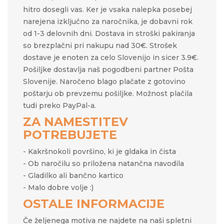
hitro dosegli vas. Ker je vsaka nalepka posebej
narejena izključno za naročnika, je dobavni rok
od 1-3 delovnih dni. Dostava in stroški pakiranja
so brezplačni pri nakupu nad 30€. Strošek
dostave je enoten za celo Slovenijo in sicer 3.9€.
Pošiljke dostavlja naš pogodbeni partner Pošta
Slovenije. Naročeno blago plačate z gotovino
poštarju ob prevzemu pošiljke. Možnost plačila
tudi preko PayPal-a.
ZA NAMESTITEV
POTREBUJETE
- Kakršnokoli površino, ki je gldaka in čista
- Ob naročilu so priložena natančna navodila
- Gladilko ali bančno kartico
- Malo dobre volje :)
OSTALE INFORMACIJE
Če željenega motiva ne najdete na naši spletni