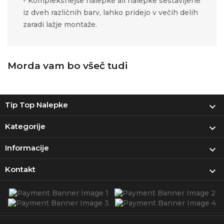
- Kompleksnejše nalepke ali nalepke sestavljene
iz dveh različnih barv, lahko pridejo v večih delih
zaradi lažje montaže.
Morda vam bo všeč tudi
Tip Top Nalepke

Kategorije

Informacije

Kontakt
