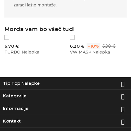
zaradi lažje montaže.
Morda vam bo všeč tudi
Cena
Cena
Običajna
6,70 €
6,20 €
−10%
6,90 €
cena
TURBO Nalepka
VW MASK Nalepka
Tip Top Nalepke

Kategorije

Informacije

Kontakt
