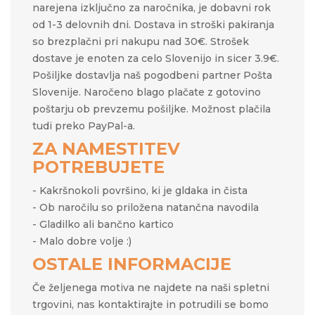
narejena izključno za naročnika, je dobavni rok
od 1-3 delovnih dni. Dostava in stroški pakiranja
so brezplačni pri nakupu nad 30€. Strošek
dostave je enoten za celo Slovenijo in sicer 3.9€.
Pošiljke dostavlja naš pogodbeni partner Pošta
Slovenije. Naročeno blago plačate z gotovino
poštarju ob prevzemu pošiljke. Možnost plačila
tudi preko PayPal-a.
ZA NAMESTITEV
POTREBUJETE
- Kakršnokoli površino, ki je gldaka in čista
- Ob naročilu so priložena natančna navodila
- Gladilko ali bančno kartico
- Malo dobre volje :)
OSTALE INFORMACIJE
Če željenega motiva ne najdete na naši spletni
trgovini, nas kontaktirajte in potrudili se bomo