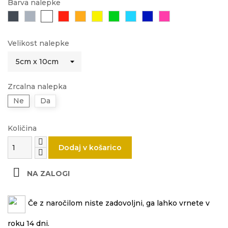
Barva nalepke
Črna
Siva
Bela
Rdeča
Oranžna
Rumena
Zelena
Svetlo
Modra
Roza
modra
Velikost nalepke
Zrcalna nalepka
Ne
Da
Količina
Dodaj v košarico

NA ZALOGI
Če z naročilom niste zadovoljni, ga lahko vrnete v
roku 14 dni.