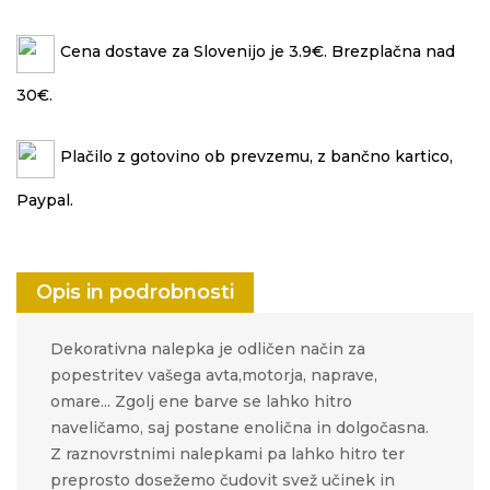
Cena dostave za Slovenijo je 3.9€. Brezplačna nad
30€.
Plačilo z gotovino ob prevzemu, z bančno kartico,
Paypal.
Opis in podrobnosti
Dekorativna nalepka je odličen način za
popestritev vašega avta,motorja, naprave,
omare... Zgolj ene barve se lahko hitro
naveličamo, saj postane enolična in dolgočasna.
Z raznovrstnimi nalepkami pa lahko hitro ter
preprosto
dosežemo čudovit svež učinek in