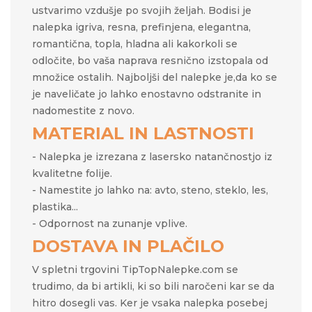
ustvarimo vzdušje po svojih željah.​​ Bodisi je
nalepka igriva, resna, prefinjena, elegantna,
romantična, topla, hladna ali kakorkoli se
odločite, bo vaša naprava resnično izstopala od
množice ostalih. Najboljši del nalepke je,da ko se
je naveličate jo lahko enostavno odstranite in
nadomestite z novo.
MATERIAL IN LASTNOSTI
- Nalepka je izrezana z lasersko natančnostjo iz
kvalitetne folije.
- Namestite jo lahko na: avto, steno, steklo, les,
plastika...
- Odpornost na zunanje vplive.
DOSTAVA IN PLAČILO
V spletni trgovini TipTopNalepke.com se
trudimo, da bi artikli, ki so bili naročeni kar se da
hitro dosegli vas. Ker je vsaka nalepka posebej