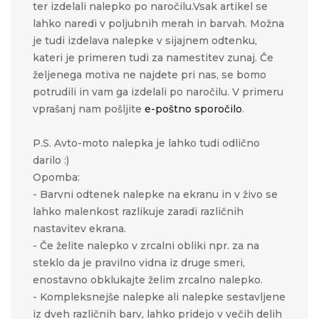
ter izdelali nalepko po naročilu.Vsak artikel se
lahko naredi v poljubnih merah in barvah. Možna
je tudi izdelava nalepke v sijajnem odtenku,
kateri je primeren tudi za namestitev zunaj. Če
željenega motiva ne najdete pri nas, se bomo
potrudili in vam ga izdelali po naročilu. V primeru
vprašanj nam pošljite
e-poštno sporočilo
.
P.S. Avto-moto nalepka je lahko tudi odlično
darilo :)
Opomba:
- Barvni odtenek nalepke na ekranu in v živo se
lahko malenkost razlikuje zaradi različnih
nastavitev ekrana.
- Če želite nalepko v zrcalni obliki npr. za na
steklo da je pravilno vidna iz druge smeri,
enostavno obklukajte želim zrcalno nalepko.
- Kompleksnejše nalepke ali nalepke sestavljene
iz dveh različnih barv, lahko pridejo v večih delih