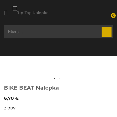

0
BIKE BEAT Nalepka
6,70 €
Z DDV