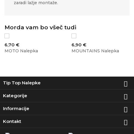
zaradi lažje montaže.
Morda vam bo všeč tudi
Cena
Cena
6,70 €
6,90 €
MOTO Nalepka
MOUNTAINS Nalepka
Tip Top Nalepke

Kategorije

Informacije

Kontakt
