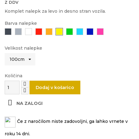
Z DDV
Komplet nalepk za levo in desno stran vozila.
Barva nalepke
Črna
Siva
Bela
Rdeča
Oranžna
Rumena
Zelena
Svetlo
Modra
Roza
modra
Velikost nalepke
Količina
Dodaj v košarico

NA ZALOGI
Če z naročilom niste zadovoljni, ga lahko vrnete v
roku 14 dni.