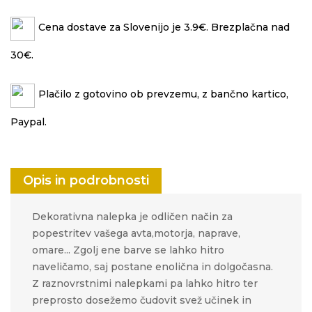
Cena dostave za Slovenijo je 3.9€. Brezplačna nad
30€.
Plačilo z gotovino ob prevzemu, z bančno kartico,
Paypal.
Opis in podrobnosti
Dekorativna nalepka je odličen način za
popestritev vašega avta,motorja, naprave,
omare... Zgolj ene barve se lahko hitro
naveličamo, saj postane enolična in dolgočasna.
Z raznovrstnimi nalepkami pa lahko hitro ter
preprosto
dosežemo čudovit svež učinek in