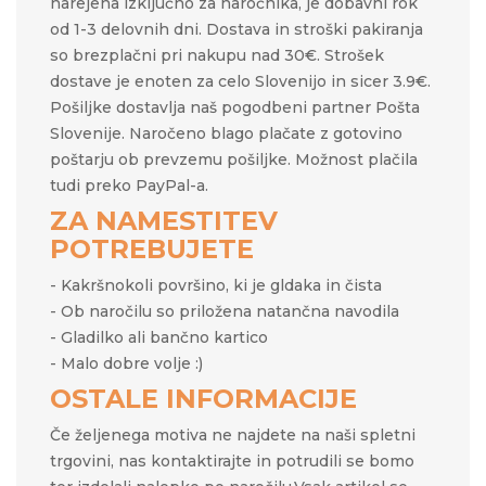
narejena izključno za naročnika, je dobavni rok
od 1-3 delovnih dni. Dostava in stroški pakiranja
so brezplačni pri nakupu nad 30€. Strošek
dostave je enoten za celo Slovenijo in sicer 3.9€.
Pošiljke dostavlja naš pogodbeni partner Pošta
Slovenije. Naročeno blago plačate z gotovino
poštarju ob prevzemu pošiljke. Možnost plačila
tudi preko PayPal-a.
ZA NAMESTITEV
POTREBUJETE
- Kakršnokoli površino, ki je gldaka in čista
- Ob naročilu so priložena natančna navodila
- Gladilko ali bančno kartico
- Malo dobre volje :)
OSTALE INFORMACIJE
Če željenega motiva ne najdete na naši spletni
trgovini, nas kontaktirajte in potrudili se bomo