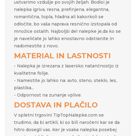
ustvarimo vzdušje po svojih željah.​​ Bodisi je
nalepka igriva, resna, prefinjena, elegantna,
romantična, topla, hladna ali kakorkoli se
odločite, bo vaša naprava resnično izstopala od
množice ostalih. Najboljši del nalepke je,da ko se
je naveličate jo lahko enostavno odstranite in
nadomestite z novo.
MATERIAL IN LASTNOSTI
- Nalepka je izrezana z lasersko natančnostjo iz
kvalitetne folije.
- Namestite jo lahko na: avto, steno, steklo, les,
plastika...
- Odpornost na zunanje vplive.
DOSTAVA IN PLAČILO
V spletni trgovini TipTopNalepke.com se
trudimo, da bi artikli, ki so bili naročeni kar se da
hitro dosegli vas. Ker je vsaka nalepka posebej