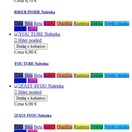
Cena
6,70 €
BIKER INSIDE Nalepka
Črna
Siva
Bela
Rdeča
Oranžna
Rumena
Zelena
Svetlo modra
Modra
Roza

Hiter pogled
Dodaj v košarico
Cena
6,90 €
YOU TUBE Nalepka
Črna
Siva
Bela
Rdeča
Oranžna
Rumena
Zelena
Svetlo modra
Modra
Roza

Hiter pogled
Dodaj v košarico
Cena
6,90 €
2FAST 4YOU Nalepka
Črna
Siva
Bela
Rdeča
Oranžna
Rumena
Zelena
Svetlo modra