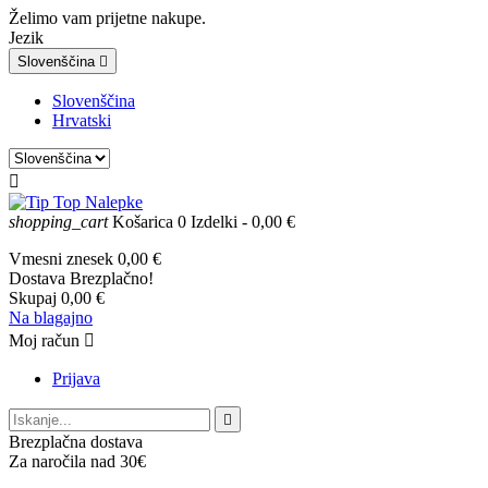
Želimo vam prijetne nakupe.
Jezik
Slovenščina

Slovenščina
Hrvatski

shopping_cart
Košarica
0
Izdelki
- 0,00 €
Vmesni znesek
0,00 €
Dostava
Brezplačno!
Skupaj
0,00 €
Na blagajno
Moj račun

Prijava

Brezplačna dostava
Za naročila nad 30€