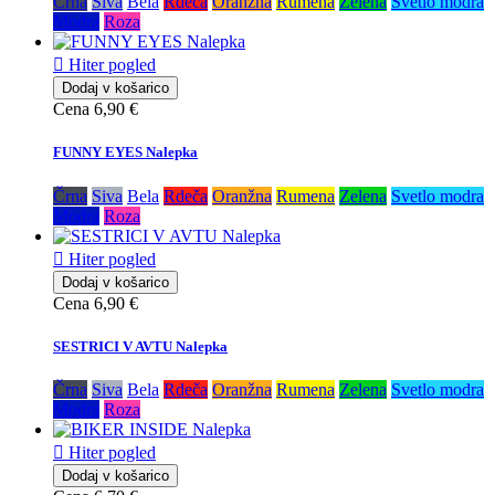
Črna
Siva
Bela
Rdeča
Oranžna
Rumena
Zelena
Svetlo modra
Modra
Roza

Hiter pogled
Dodaj v košarico
Cena
6,90 €
FUNNY EYES Nalepka
Črna
Siva
Bela
Rdeča
Oranžna
Rumena
Zelena
Svetlo modra
Modra
Roza

Hiter pogled
Dodaj v košarico
Cena
6,90 €
SESTRICI V AVTU Nalepka
Črna
Siva
Bela
Rdeča
Oranžna
Rumena
Zelena
Svetlo modra
Modra
Roza

Hiter pogled
Dodaj v košarico