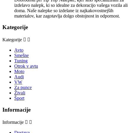
izdelavo nalepk, ki so idealne za dekoracijo vašega vozila ali
doma. Naše nalepke so izdelane iz najkakovostnejših
materialov, kar zagotavlja dolgo obstojnost in odpornost.
Kategorije
Kategorije


Avto
Smešne
Tuning
Otrok v avtu
Moto
Audi
VW
Za punce
Živali
Šport
Informacije
Informacije


Dostava