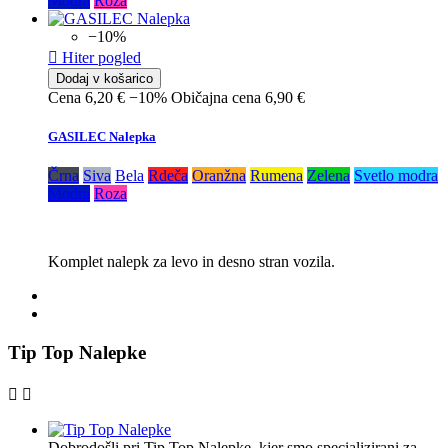
Modra
Roza
−10%

Hiter pogled
Dodaj v košarico
Cena
6,20 €
−10%
Običajna cena
6,90 €
GASILEC Nalepka
Črna
Siva
Bela
Rdeča
Oranžna
Rumena
Zelena
Svetlo modra
Modra
Roza
Komplet nalepk za levo in desno stran vozila.
Tip Top Nalepke


Dobrodošli pri Tip Top Nalepke, kjer smo specializirani za