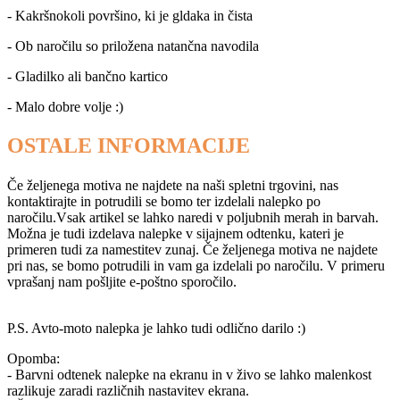
- Kakršnokoli površino, ki je gldaka in čista
- Ob naročilu so priložena natančna navodila
- Gladilko ali bančno kartico
- Malo dobre volje :)
OSTALE INFORMACIJE
Če željenega motiva ne najdete na naši spletni trgovini, nas
kontaktirajte in potrudili se bomo ter izdelali nalepko po
naročilu.Vsak artikel se lahko naredi v poljubnih merah in barvah.
Možna je tudi izdelava nalepke v sijajnem odtenku, kateri je
primeren tudi za namestitev zunaj. Če željenega motiva ne najdete
pri nas, se bomo potrudili in vam ga izdelali po naročilu. V primeru
vprašanj nam pošljite
e-poštno sporočilo
.
P.S. Avto-moto nalepka je lahko tudi odlično darilo :)
Opomba:
- Barvni odtenek nalepke na ekranu in v živo se lahko malenkost
razlikuje zaradi različnih nastavitev ekrana.