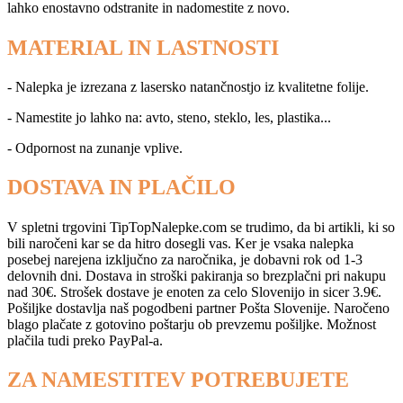
lahko enostavno odstranite in nadomestite z novo.
MATERIAL IN LASTNOSTI
- Nalepka je izrezana z lasersko natančnostjo iz kvalitetne folije.
- Namestite jo lahko na: avto, steno, steklo, les, plastika...
- Odpornost na zunanje vplive.
DOSTAVA IN PLAČILO
V spletni trgovini TipTopNalepke.com se trudimo, da bi artikli, ki so
bili naročeni kar se da hitro dosegli vas. Ker je vsaka nalepka
posebej narejena izključno za naročnika, je dobavni rok od 1-3
delovnih dni. Dostava in stroški pakiranja so brezplačni pri nakupu
nad 30€. Strošek dostave je enoten za celo Slovenijo in sicer 3.9€.
Pošiljke dostavlja naš pogodbeni partner Pošta Slovenije. Naročeno
blago plačate z gotovino poštarju ob prevzemu pošiljke. Možnost
plačila tudi preko PayPal-a.
ZA NAMESTITEV POTREBUJETE