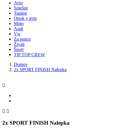
Avto
Smešne
Tuning
Otrok v avtu
Moto
Audi
Vw
Za punce
Živali
Šport
TIP TOP CREW
Domov
2x SPORT FINISH Nalepka



2x SPORT FINISH Nalepka