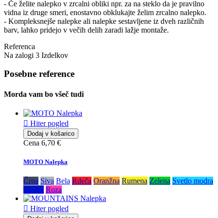
- Če želite nalepko v zrcalni obliki npr. za na steklo da je pravilno
vidna iz druge smeri, enostavno obklukajte želim zrcalno nalepko.
- Kompleksnejše nalepke ali nalepke sestavljene iz dveh različnih
barv, lahko pridejo v večih delih zaradi lažje montaže.
Referenca
Na zalogi
3 Izdelkov
Posebne reference
Morda vam bo všeč tudi

Hiter pogled
Dodaj v košarico
Cena
6,70 €
MOTO Nalepka
Črna
Siva
Bela
Rdeča
Oranžna
Rumena
Zelena
Svetlo modra
Modra
Roza

Hiter pogled