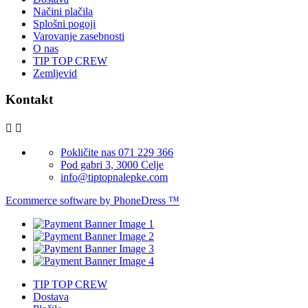
Načini plačila
Splošni pogoji
Varovanje zasebnosti
O nas
TIP TOP CREW
Zemljevid
Kontakt


Pokličite nas 071 229 366
Pod gabri 3, 3000 Celje
info@tiptopnalepke.com
Ecommerce software by PhoneDress ™
TIP TOP CREW
Dostava