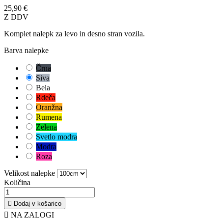
25,90 €
Z DDV
Komplet nalepk za levo in desno stran vozila.
Barva nalepke
Črna
Siva
Bela
Rdeča
Oranžna
Rumena
Zelena
Svetlo modra
Modra
Roza
Velikost nalepke
Količina

Dodaj v košarico

NA ZALOGI