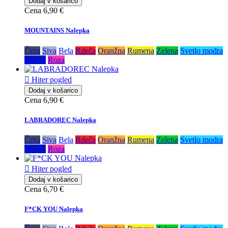
Dodaj v košarico
Cena
6,90 €
MOUNTAINS Nalepka
Črna
Siva
Bela
Rdeča
Oranžna
Rumena
Zelena
Svetlo modra
Modra
Roza

Hiter pogled
Dodaj v košarico
Cena
6,90 €
LABRADOREC Nalepka
Črna
Siva
Bela
Rdeča
Oranžna
Rumena
Zelena
Svetlo modra
Modra
Roza

Hiter pogled
Dodaj v košarico
Cena
6,70 €
F*CK YOU Nalepka