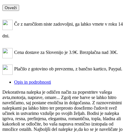
Če z naročilom niste zadovoljni, ga lahko vrnete v roku 14
dni.
Cena dostave za Slovenijo je 3.9€. Brezplačna nad 30€.
Plačilo z gotovino ob prevzemu, z bančno kartico, Paypal.
Opis in podrobnosti
Dekorativna nalepka je odličen način za popestritev vašega
avta,motorja, naprave, omare... Zgolj ene barve se lahko hitro
naveličamo, saj postane enolična in dolgočasna. Z raznovrstnimi
nalepkami pa lahko hitro ter preprosto
dosežemo čudovit svež
učinek in ustvarimo vzdušje po svojih željah.​​ Bodisi je nalepka
igriva, resna, prefinjena, elegantna, romantična, topla, hladna ali
kakorkoli se odločite, bo vaša naprava resnično izstopala od
množice ostalih. Najboljši del nalepke je,da ko se je naveličate jo