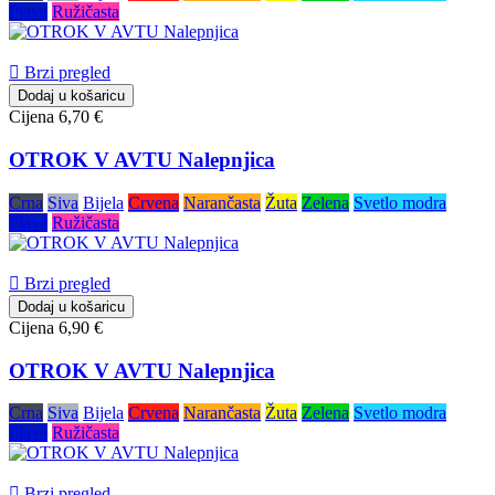
Plava
Ružičasta

Brzi pregled
Dodaj u košaricu
Cijena
6,70 €
OTROK V AVTU Nalepnjica
Crna
Siva
Bijela
Crvena
Narančasta
Žuta
Zelena
Svetlo modra
Plava
Ružičasta

Brzi pregled
Dodaj u košaricu
Cijena
6,90 €
OTROK V AVTU Nalepnjica
Crna
Siva
Bijela
Crvena
Narančasta
Žuta
Zelena
Svetlo modra
Plava
Ružičasta

Brzi pregled