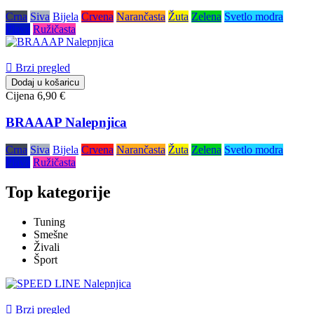
Crna
Siva
Bijela
Crvena
Narančasta
Žuta
Zelena
Svetlo modra
Plava
Ružičasta

Brzi pregled
Dodaj u košaricu
Cijena
6,90 €
BRAAAP Nalepnjica
Crna
Siva
Bijela
Crvena
Narančasta
Žuta
Zelena
Svetlo modra
Plava
Ružičasta
Top kategorije
Tuning
Smešne
Živali
Šport

Brzi pregled