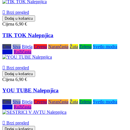

Brzi pregled
Dodaj u košaricu
Cijena
6,90 €
TIK TOK Nalepnjica
Crna
Siva
Bijela
Crvena
Narančasta
Žuta
Zelena
Svetlo modra
Plava
Ružičasta

Brzi pregled
Dodaj u košaricu
Cijena
6,90 €
YOU TUBE Nalepnjica
Crna
Siva
Bijela
Crvena
Narančasta
Žuta
Zelena
Svetlo modra
Plava
Ružičasta

Brzi pregled
Dodaj u košaricu