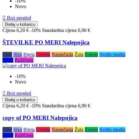
-10%
Novo

Brzi pregled
Dodaj u košaricu
Cijena
6,20 €
-10%
Standardna cijena
6,90 €
ŠTEVILKE PO MERI Nalepnjica
Crna
Siva
Bijela
Crvena
Narančasta
Žuta
Zelena
Svetlo modra
Plava
Ružičasta
-10%
Novo

Brzi pregled
Dodaj u košaricu
Cijena
6,20 €
-10%
Standardna cijena
6,90 €
copy of PO MERI Nalepnjica
Crna
Siva
Bijela
Crvena
Narančasta
Žuta
Zelena
Svetlo modra
Plava
Ružičasta