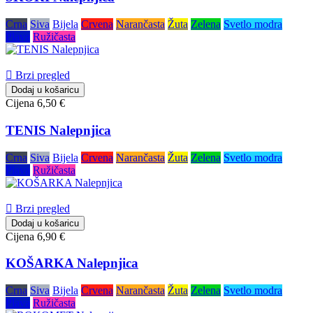
Crna
Siva
Bijela
Crvena
Narančasta
Žuta
Zelena
Svetlo modra
Plava
Ružičasta

Brzi pregled
Dodaj u košaricu
Cijena
6,50 €
TENIS Nalepnjica
Crna
Siva
Bijela
Crvena
Narančasta
Žuta
Zelena
Svetlo modra
Plava
Ružičasta

Brzi pregled
Dodaj u košaricu
Cijena
6,90 €
KOŠARKA Nalepnjica
Crna
Siva
Bijela
Crvena
Narančasta
Žuta
Zelena
Svetlo modra
Plava
Ružičasta