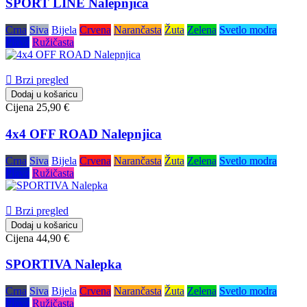
SPORT LINE Nalepnjica
Crna
Siva
Bijela
Crvena
Narančasta
Žuta
Zelena
Svetlo modra
Plava
Ružičasta

Brzi pregled
Dodaj u košaricu
Cijena
25,90 €
4x4 OFF ROAD Nalepnjica
Crna
Siva
Bijela
Crvena
Narančasta
Žuta
Zelena
Svetlo modra
Plava
Ružičasta

Brzi pregled
Dodaj u košaricu
Cijena
44,90 €
SPORTIVA Nalepka
Crna
Siva
Bijela
Crvena
Narančasta
Žuta
Zelena
Svetlo modra
Plava
Ružičasta