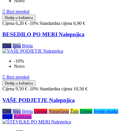
Novo

Brzi pregled
Dodaj u košaricu
Cijena
6,20 €
-10%
Standardna cijena
6,90 €
BESEDILO PO MERI Nalepnjica
Crna
Siva
Bijela
-10%
Novo

Brzi pregled
Dodaj u košaricu
Cijena
9,50 €
-10%
Standardna cijena
10,56 €
VAŠE PODJETJE Nalepnjica
Crna
Siva
Bijela
Crvena
Narančasta
Žuta
Zelena
Svetlo modra
Plava
Ružičasta