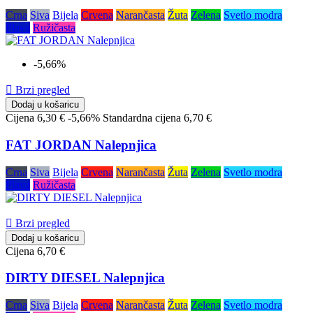
Crna
Siva
Bijela
Crvena
Narančasta
Žuta
Zelena
Svetlo modra
Plava
Ružičasta
-5,66%

Brzi pregled
Dodaj u košaricu
Cijena
6,30 €
-5,66%
Standardna cijena
6,70 €
FAT JORDAN Nalepnjica
Crna
Siva
Bijela
Crvena
Narančasta
Žuta
Zelena
Svetlo modra
Plava
Ružičasta

Brzi pregled
Dodaj u košaricu
Cijena
6,70 €
DIRTY DIESEL Nalepnjica
Crna
Siva
Bijela
Crvena
Narančasta
Žuta
Zelena
Svetlo modra