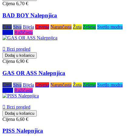
Cijena
6,70 €
BAD BOY Nalepnjica
Crna
Siva
Bijela
Crvena
Narančasta
Žuta
Zelena
Svetlo modra
Plava
Ružičasta

Brzi pregled
Dodaj u košaricu
Cijena
6,90 €
GAS OR ASS Nalepnjica
Crna
Siva
Bijela
Crvena
Narančasta
Žuta
Zelena
Svetlo modra
Plava
Ružičasta

Brzi pregled
Dodaj u košaricu
Cijena
6,60 €
PISS Nalepnjica