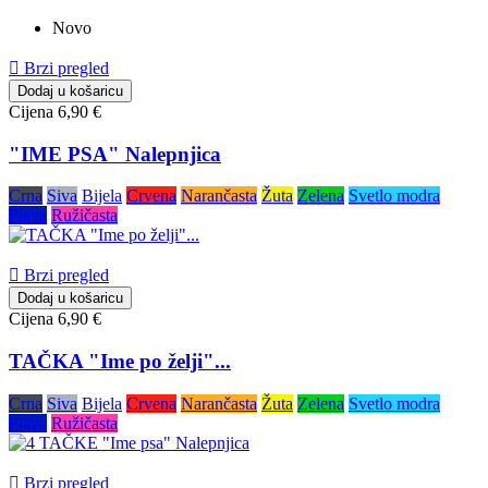
Novo

Brzi pregled
Dodaj u košaricu
Cijena
6,90 €
"IME PSA" Nalepnjica
Crna
Siva
Bijela
Crvena
Narančasta
Žuta
Zelena
Svetlo modra
Plava
Ružičasta

Brzi pregled
Dodaj u košaricu
Cijena
6,90 €
TAČKA "Ime po želji"...
Crna
Siva
Bijela
Crvena
Narančasta
Žuta
Zelena
Svetlo modra
Plava
Ružičasta

Brzi pregled