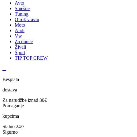
Avto
Smešne
Tuning
Otrok v avtu
Moto
Audi
Vw
Za punce
Živali
Šport
TIP TOP CREW
Besplata
dostava
Za narudžbe iznad 30€
Pomaganje
kupcima
Stalno
24/7
Sigurno