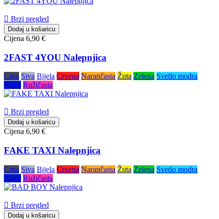

Brzi pregled
Dodaj u košaricu
Cijena
6,90 €
2FAST 4YOU Nalepnjica
Crna
Siva
Bijela
Crvena
Narančasta
Žuta
Zelena
Svetlo modra
Plava
Ružičasta

Brzi pregled
Dodaj u košaricu
Cijena
6,90 €
FAKE TAXI Nalepnjica
Crna
Siva
Bijela
Crvena
Narančasta
Žuta
Zelena
Svetlo modra
Plava
Ružičasta

Brzi pregled
Dodaj u košaricu