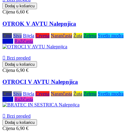
Dodaj u košaricu
Cijena
6,60 €
OTROK V AVTU Nalepnjica
Crna
Siva
Bijela
Crvena
Narančasta
Žuta
Zelena
Svetlo modra
Plava
Ružičasta

Brzi pregled
Dodaj u košaricu
Cijena
6,90 €
OTROCI V AVTU Nalepnjica
Crna
Siva
Bijela
Crvena
Narančasta
Žuta
Zelena
Svetlo modra
Plava
Ružičasta

Brzi pregled
Dodaj u košaricu
Cijena
6,90 €