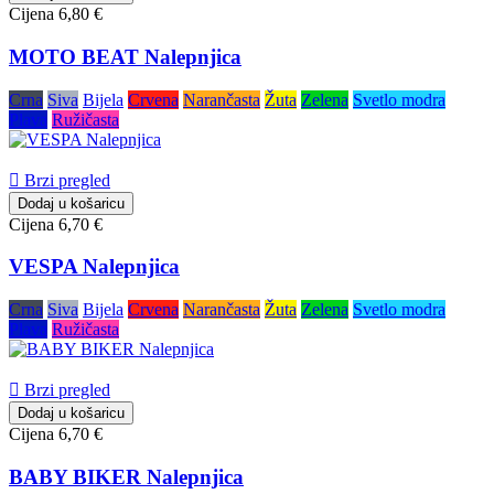
Cijena
6,80 €
MOTO BEAT Nalepnjica
Crna
Siva
Bijela
Crvena
Narančasta
Žuta
Zelena
Svetlo modra
Plava
Ružičasta

Brzi pregled
Dodaj u košaricu
Cijena
6,70 €
VESPA Nalepnjica
Crna
Siva
Bijela
Crvena
Narančasta
Žuta
Zelena
Svetlo modra
Plava
Ružičasta

Brzi pregled
Dodaj u košaricu
Cijena
6,70 €
BABY BIKER Nalepnjica