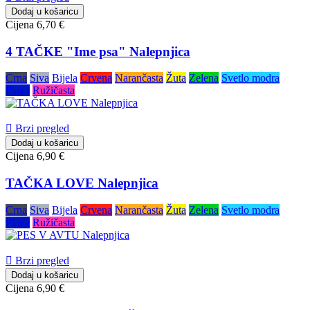
Dodaj u košaricu
Cijena
6,70 €
4 TAČKE "Ime psa" Nalepnjica
Crna
Siva
Bijela
Crvena
Narančasta
Žuta
Zelena
Svetlo modra
Plava
Ružičasta

Brzi pregled
Dodaj u košaricu
Cijena
6,90 €
TAČKA LOVE Nalepnjica
Crna
Siva
Bijela
Crvena
Narančasta
Žuta
Zelena
Svetlo modra
Plava
Ružičasta

Brzi pregled
Dodaj u košaricu
Cijena
6,90 €