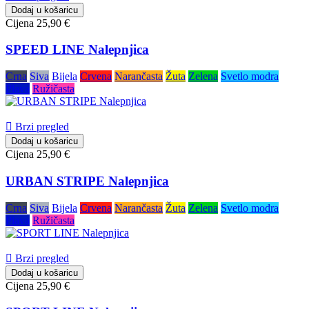
Dodaj u košaricu
Cijena
25,90 €
SPEED LINE Nalepnjica
Crna
Siva
Bijela
Crvena
Narančasta
Žuta
Zelena
Svetlo modra
Plava
Ružičasta

Brzi pregled
Dodaj u košaricu
Cijena
25,90 €
URBAN STRIPE Nalepnjica
Crna
Siva
Bijela
Crvena
Narančasta
Žuta
Zelena
Svetlo modra
Plava
Ružičasta

Brzi pregled
Dodaj u košaricu
Cijena
25,90 €