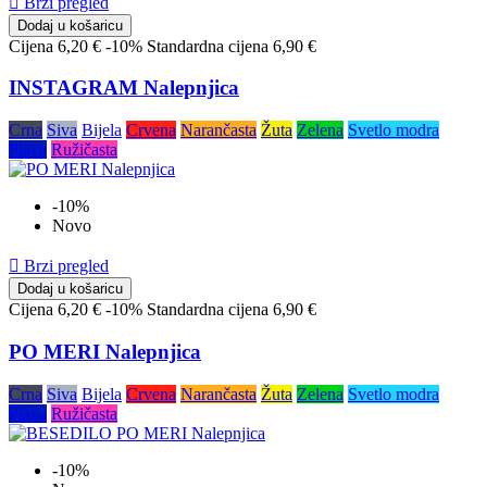

Brzi pregled
Dodaj u košaricu
Cijena
6,20 €
-10%
Standardna cijena
6,90 €
INSTAGRAM Nalepnjica
Crna
Siva
Bijela
Crvena
Narančasta
Žuta
Zelena
Svetlo modra
Plava
Ružičasta
-10%
Novo

Brzi pregled
Dodaj u košaricu
Cijena
6,20 €
-10%
Standardna cijena
6,90 €
PO MERI Nalepnjica
Crna
Siva
Bijela
Crvena
Narančasta
Žuta
Zelena
Svetlo modra
Plava
Ružičasta
-10%