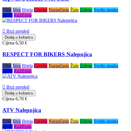
Crna
Siva
Bijela
Crvena
Narančasta
Žuta
Zelena
Svetlo modra
Plava
Ružičasta

Brzi pregled
Dodaj u košaricu
Cijena
6,50 €
RESPECT FOR BIKERS Nalepnjica
Crna
Siva
Bijela
Crvena
Narančasta
Žuta
Zelena
Svetlo modra
Plava
Ružičasta

Brzi pregled
Dodaj u košaricu
Cijena
6,70 €
ATV Nalepnjica
Crna
Siva
Bijela
Crvena
Narančasta
Žuta
Zelena
Svetlo modra
Plava
Ružičasta