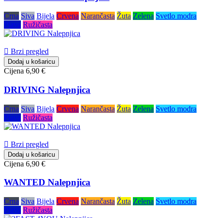
Crna
Siva
Bijela
Crvena
Narančasta
Žuta
Zelena
Svetlo modra
Plava
Ružičasta

Brzi pregled
Dodaj u košaricu
Cijena
6,90 €
DRIVING Nalepnjica
Crna
Siva
Bijela
Crvena
Narančasta
Žuta
Zelena
Svetlo modra
Plava
Ružičasta

Brzi pregled
Dodaj u košaricu
Cijena
6,90 €
WANTED Nalepnjica
Crna
Siva
Bijela
Crvena
Narančasta
Žuta
Zelena
Svetlo modra
Plava
Ružičasta