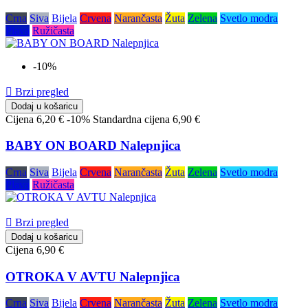
Crna
Siva
Bijela
Crvena
Narančasta
Žuta
Zelena
Svetlo modra
Plava
Ružičasta
-10%

Brzi pregled
Dodaj u košaricu
Cijena
6,20 €
-10%
Standardna cijena
6,90 €
BABY ON BOARD Nalepnjica
Crna
Siva
Bijela
Crvena
Narančasta
Žuta
Zelena
Svetlo modra
Plava
Ružičasta

Brzi pregled
Dodaj u košaricu
Cijena
6,90 €
OTROKA V AVTU Nalepnjica
Crna
Siva
Bijela
Crvena
Narančasta
Žuta
Zelena
Svetlo modra