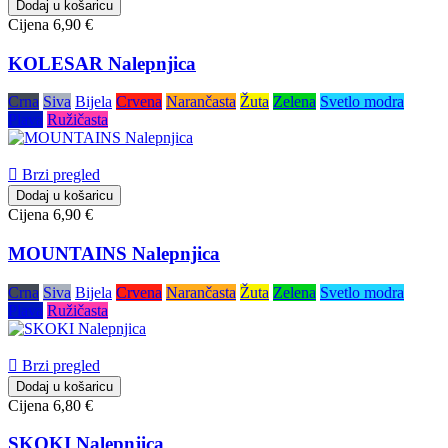
Dodaj u košaricu
Cijena
6,90 €
KOLESAR Nalepnjica
Crna
Siva
Bijela
Crvena
Narančasta
Žuta
Zelena
Svetlo modra
Plava
Ružičasta

Brzi pregled
Dodaj u košaricu
Cijena
6,90 €
MOUNTAINS Nalepnjica
Crna
Siva
Bijela
Crvena
Narančasta
Žuta
Zelena
Svetlo modra
Plava
Ružičasta

Brzi pregled
Dodaj u košaricu
Cijena
6,80 €
SKOKI Nalepnjica