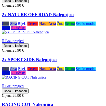
Dodaj u košaricu
Cijena
25,90 €
2x NATURE OFF ROAD Nalepnjica
Crna
Siva
Bijela
Crvena
Narančasta
Žuta
Zelena
Svetlo modra
Plava
Ružičasta

Brzi pregled
Dodaj u košaricu
Cijena
25,90 €
2x SPORT SIDE Nalepnjica
Crna
Siva
Bijela
Crvena
Narančasta
Žuta
Zelena
Svetlo modra
Plava
Ružičasta

Brzi pregled
Dodaj u košaricu
Cijena
29,90 €
RACING CUT Nalepnjica