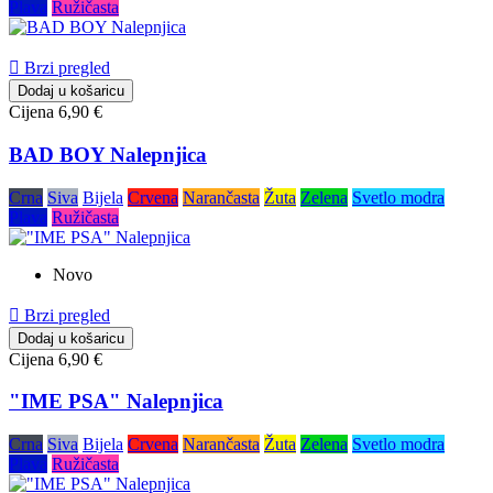
Plava
Ružičasta

Brzi pregled
Dodaj u košaricu
Cijena
6,90 €
BAD BOY Nalepnjica
Crna
Siva
Bijela
Crvena
Narančasta
Žuta
Zelena
Svetlo modra
Plava
Ružičasta
Novo

Brzi pregled
Dodaj u košaricu
Cijena
6,90 €
"IME PSA" Nalepnjica
Crna
Siva
Bijela
Crvena
Narančasta
Žuta
Zelena
Svetlo modra
Plava
Ružičasta