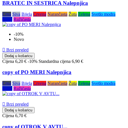
BRATEC IN SESTRICA Nalepnjica
Crna
Siva
Bijela
Crvena
Narančasta
Žuta
Zelena
Svetlo modra
Plava
Ružičasta
-10%
Novo

Brzi pregled
Dodaj u košaricu
Cijena
6,20 €
-10%
Standardna cijena
6,90 €
copy of PO MERI Nalepnjica
Crna
Siva
Bijela
Crvena
Narančasta
Žuta
Zelena
Svetlo modra
Plava
Ružičasta

Brzi pregled
Dodaj u košaricu
Cijena
6,70 €
copy of OTROK V AVTU...