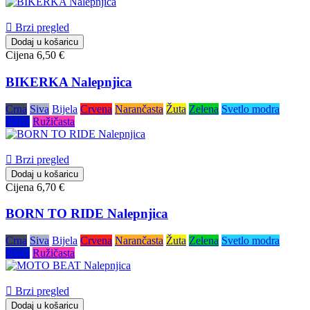

Brzi pregled
Dodaj u košaricu
Cijena
6,50 €
BIKERKA Nalepnjica
Crna
Siva
Bijela
Crvena
Narančasta
Žuta
Zelena
Svetlo modra
Plava
Ružičasta

Brzi pregled
Dodaj u košaricu
Cijena
6,70 €
BORN TO RIDE Nalepnjica
Crna
Siva
Bijela
Crvena
Narančasta
Žuta
Zelena
Svetlo modra
Plava
Ružičasta

Brzi pregled
Dodaj u košaricu