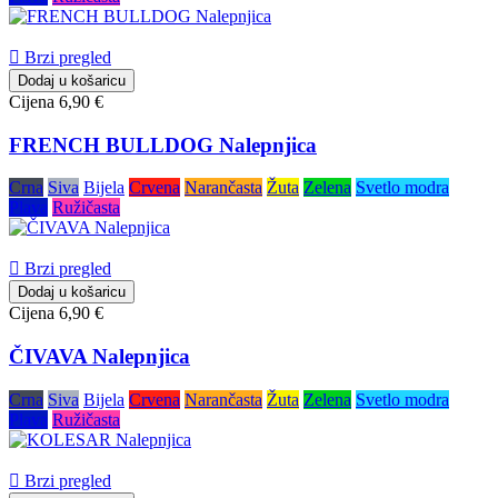

Brzi pregled
Dodaj u košaricu
Cijena
6,90 €
FRENCH BULLDOG Nalepnjica
Crna
Siva
Bijela
Crvena
Narančasta
Žuta
Zelena
Svetlo modra
Plava
Ružičasta

Brzi pregled
Dodaj u košaricu
Cijena
6,90 €
ČIVAVA Nalepnjica
Crna
Siva
Bijela
Crvena
Narančasta
Žuta
Zelena
Svetlo modra
Plava
Ružičasta

Brzi pregled