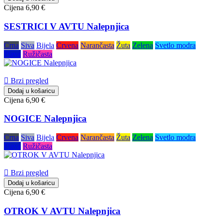
Cijena
6,90 €
SESTRICI V AVTU Nalepnjica
Crna
Siva
Bijela
Crvena
Narančasta
Žuta
Zelena
Svetlo modra
Plava
Ružičasta

Brzi pregled
Dodaj u košaricu
Cijena
6,90 €
NOGICE Nalepnjica
Crna
Siva
Bijela
Crvena
Narančasta
Žuta
Zelena
Svetlo modra
Plava
Ružičasta

Brzi pregled
Dodaj u košaricu
Cijena
6,90 €
OTROK V AVTU Nalepnjica