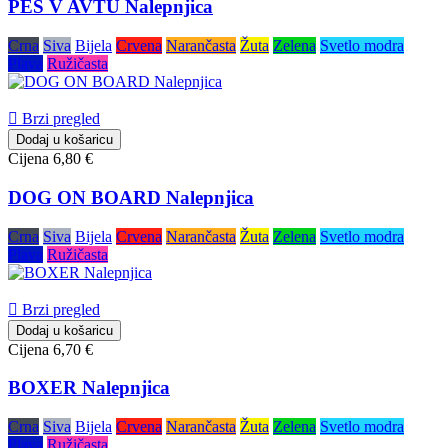
PES V AVTU Nalepnjica
Crna
Siva
Bijela
Crvena
Narančasta
Žuta
Zelena
Svetlo modra
Plava
Ružičasta

Brzi pregled
Dodaj u košaricu
Cijena
6,80 €
DOG ON BOARD Nalepnjica
Crna
Siva
Bijela
Crvena
Narančasta
Žuta
Zelena
Svetlo modra
Plava
Ružičasta

Brzi pregled
Dodaj u košaricu
Cijena
6,70 €
BOXER Nalepnjica
Crna
Siva
Bijela
Crvena
Narančasta
Žuta
Zelena
Svetlo modra
Plava
Ružičasta