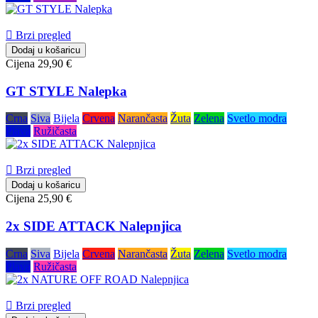

Brzi pregled
Dodaj u košaricu
Cijena
29,90 €
GT STYLE Nalepka
Crna
Siva
Bijela
Crvena
Narančasta
Žuta
Zelena
Svetlo modra
Plava
Ružičasta

Brzi pregled
Dodaj u košaricu
Cijena
25,90 €
2x SIDE ATTACK Nalepnjica
Crna
Siva
Bijela
Crvena
Narančasta
Žuta
Zelena
Svetlo modra
Plava
Ružičasta

Brzi pregled