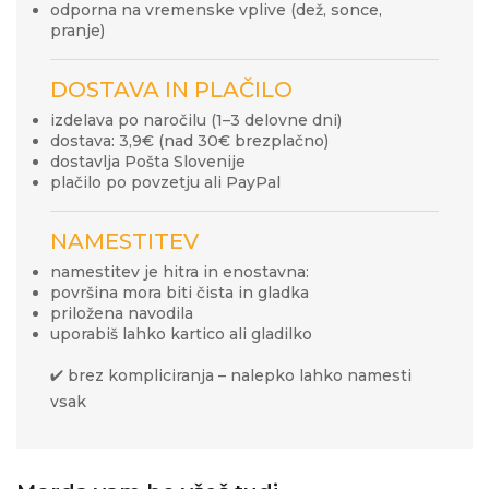
odporna na vremenske vplive (dež, sonce,
pranje)
DOSTAVA IN PLAČILO
izdelava po naročilu (1–3 delovne dni)
dostava: 3,9€ (nad 30€ brezplačno)
dostavlja Pošta Slovenije
plačilo po povzetju ali PayPal
NAMESTITEV
namestitev je hitra in enostavna:
površina mora biti čista in gladka
priložena navodila
uporabiš lahko kartico ali gladilko
✔ brez kompliciranja – nalepko lahko namesti
vsak