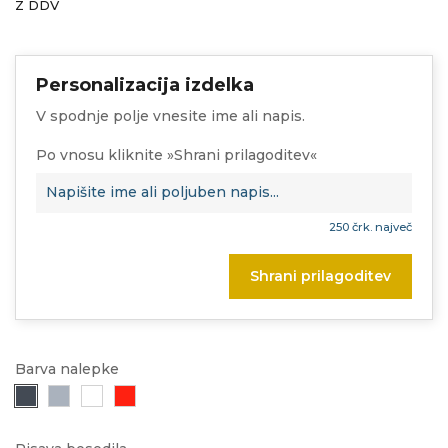
Z DDV
Personalizacija izdelka
V spodnje polje vnesite ime ali napis.
Po vnosu kliknite »Shrani prilagoditev«
250 črk. največ
Shrani prilagoditev
Barva nalepke
Črna
Siva
Bela
Rdeča