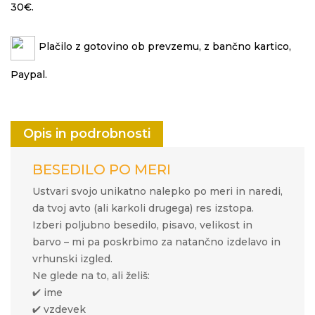
30€.
Plačilo z gotovino ob prevzemu, z bančno kartico,
Paypal.
Opis in podrobnosti
BESEDILO PO MERI
Ustvari svojo unikatno nalepko po meri in naredi,
da tvoj avto (ali karkoli drugega) res izstopa.
Izberi poljubno besedilo, pisavo, velikost in
barvo – mi pa poskrbimo za natančno izdelavo in
vrhunski izgled.
Ne glede na to, ali želiš:
✔ ime
✔ vzdevek