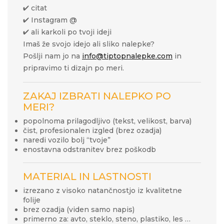
✔ citat
✔ Instagram @
✔ ali karkoli po tvoji ideji
Imaš že svojo idejo ali sliko nalepke?
Pošlji nam jo na
info@tiptopnalepke.com
in
pripravimo ti dizajn po meri.
ZAKAJ IZBRATI NALEPKO PO
MERI?
popolnoma prilagodljivo (tekst, velikost, barva)
čist, profesionalen izgled (brez ozadja)
naredi vozilo bolj “tvoje”
enostavna odstranitev brez poškodb
MATERIAL IN LASTNOSTI
izrezano z visoko natančnostjo iz kvalitetne
folije
brez ozadja (viden samo napis)
primerno za: avto, steklo, steno, plastiko, les …